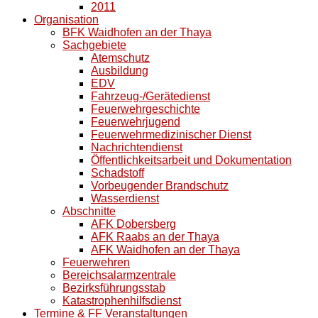
2011
Organisation
BFK Waidhofen an der Thaya
Sachgebiete
Atemschutz
Ausbildung
EDV
Fahrzeug-/Gerätedienst
Feuerwehrgeschichte
Feuerwehrjugend
Feuerwehrmedizinischer Dienst
Nachrichtendienst
Öffentlichkeitsarbeit und Dokumentation
Schadstoff
Vorbeugender Brandschutz
Wasserdienst
Abschnitte
AFK Dobersberg
AFK Raabs an der Thaya
AFK Waidhofen an der Thaya
Feuerwehren
Bereichsalarmzentrale
Bezirksführungsstab
Katastrophenhilfsdienst
Termine & FF Veranstaltungen