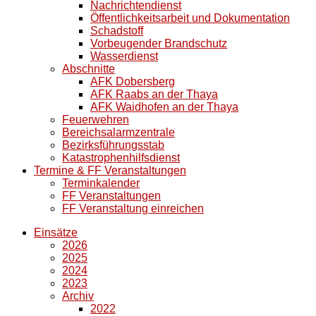
Nachrichtendienst
Öffentlichkeitsarbeit und Dokumentation
Schadstoff
Vorbeugender Brandschutz
Wasserdienst
Abschnitte
AFK Dobersberg
AFK Raabs an der Thaya
AFK Waidhofen an der Thaya
Feuerwehren
Bereichsalarmzentrale
Bezirksführungsstab
Katastrophenhilfsdienst
Termine & FF Veranstaltungen
Terminkalender
FF Veranstaltungen
FF Veranstaltung einreichen
Einsätze
2026
2025
2024
2023
Archiv
2022