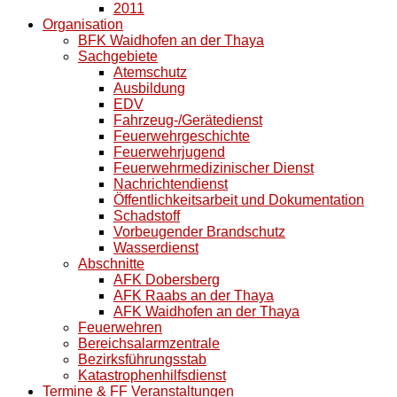
2011
Organisation
BFK Waidhofen an der Thaya
Sachgebiete
Atemschutz
Ausbildung
EDV
Fahrzeug-/Gerätedienst
Feuerwehrgeschichte
Feuerwehrjugend
Feuerwehrmedizinischer Dienst
Nachrichtendienst
Öffentlichkeitsarbeit und Dokumentation
Schadstoff
Vorbeugender Brandschutz
Wasserdienst
Abschnitte
AFK Dobersberg
AFK Raabs an der Thaya
AFK Waidhofen an der Thaya
Feuerwehren
Bereichsalarmzentrale
Bezirksführungsstab
Katastrophenhilfsdienst
Termine & FF Veranstaltungen