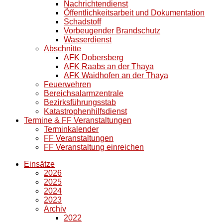
Nachrichtendienst
Öffentlichkeitsarbeit und Dokumentation
Schadstoff
Vorbeugender Brandschutz
Wasserdienst
Abschnitte
AFK Dobersberg
AFK Raabs an der Thaya
AFK Waidhofen an der Thaya
Feuerwehren
Bereichsalarmzentrale
Bezirksführungsstab
Katastrophenhilfsdienst
Termine & FF Veranstaltungen
Terminkalender
FF Veranstaltungen
FF Veranstaltung einreichen
Einsätze
2026
2025
2024
2023
Archiv
2022