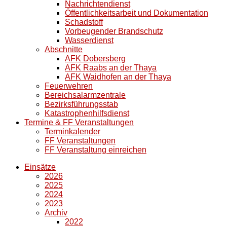
Nachrichtendienst
Öffentlichkeitsarbeit und Dokumentation
Schadstoff
Vorbeugender Brandschutz
Wasserdienst
Abschnitte
AFK Dobersberg
AFK Raabs an der Thaya
AFK Waidhofen an der Thaya
Feuerwehren
Bereichsalarmzentrale
Bezirksführungsstab
Katastrophenhilfsdienst
Termine & FF Veranstaltungen
Terminkalender
FF Veranstaltungen
FF Veranstaltung einreichen
Einsätze
2026
2025
2024
2023
Archiv
2022