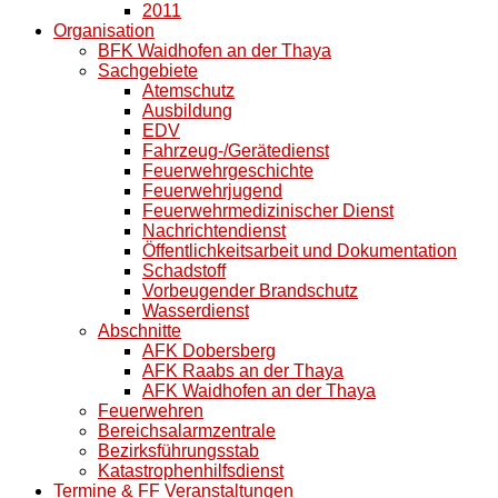
2011
Organisation
BFK Waidhofen an der Thaya
Sachgebiete
Atemschutz
Ausbildung
EDV
Fahrzeug-/Gerätedienst
Feuerwehrgeschichte
Feuerwehrjugend
Feuerwehrmedizinischer Dienst
Nachrichtendienst
Öffentlichkeitsarbeit und Dokumentation
Schadstoff
Vorbeugender Brandschutz
Wasserdienst
Abschnitte
AFK Dobersberg
AFK Raabs an der Thaya
AFK Waidhofen an der Thaya
Feuerwehren
Bereichsalarmzentrale
Bezirksführungsstab
Katastrophenhilfsdienst
Termine & FF Veranstaltungen