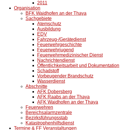
2011
Organisation
BFK Waidhofen an der Thaya
Sachgebiete
Atemschutz
Ausbildung
EDV
Fahrzeug-/Gerätedienst
Feuerwehrgeschichte
Feuerwehrjugend
Feuerwehrmedizinischer Dienst
Nachrichtendienst
Öffentlichkeitsarbeit und Dokumentation
Schadstoff
Vorbeugender Brandschutz
Wasserdienst
Abschnitte
AFK Dobersberg
AFK Raabs an der Thaya
AFK Waidhofen an der Thaya
Feuerwehren
Bereichsalarmzentrale
Bezirksführungsstab
Katastrophenhilfsdienst
Termine & FF Veranstaltungen