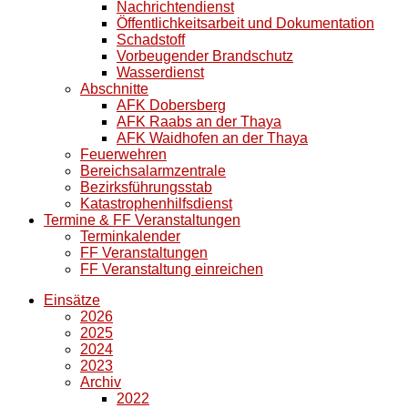
Nachrichtendienst
Öffentlichkeitsarbeit und Dokumentation
Schadstoff
Vorbeugender Brandschutz
Wasserdienst
Abschnitte
AFK Dobersberg
AFK Raabs an der Thaya
AFK Waidhofen an der Thaya
Feuerwehren
Bereichsalarmzentrale
Bezirksführungsstab
Katastrophenhilfsdienst
Termine & FF Veranstaltungen
Terminkalender
FF Veranstaltungen
FF Veranstaltung einreichen
Einsätze
2026
2025
2024
2023
Archiv
2022