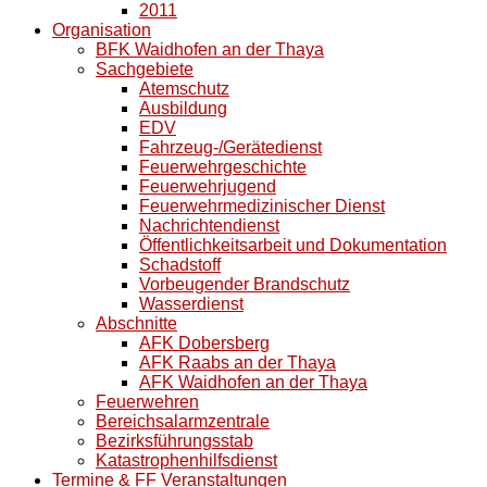
2011
Organisation
BFK Waidhofen an der Thaya
Sachgebiete
Atemschutz
Ausbildung
EDV
Fahrzeug-/Gerätedienst
Feuerwehrgeschichte
Feuerwehrjugend
Feuerwehrmedizinischer Dienst
Nachrichtendienst
Öffentlichkeitsarbeit und Dokumentation
Schadstoff
Vorbeugender Brandschutz
Wasserdienst
Abschnitte
AFK Dobersberg
AFK Raabs an der Thaya
AFK Waidhofen an der Thaya
Feuerwehren
Bereichsalarmzentrale
Bezirksführungsstab
Katastrophenhilfsdienst
Termine & FF Veranstaltungen