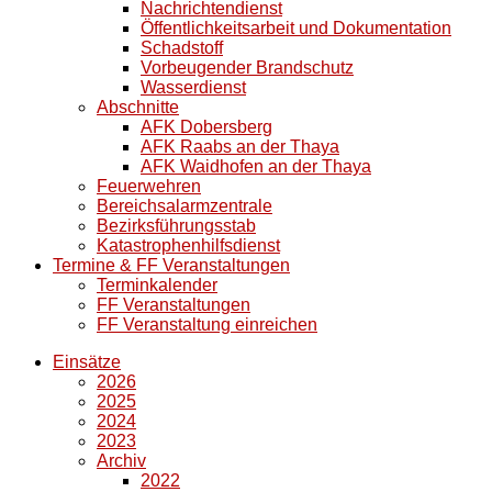
Nachrichtendienst
Öffentlichkeitsarbeit und Dokumentation
Schadstoff
Vorbeugender Brandschutz
Wasserdienst
Abschnitte
AFK Dobersberg
AFK Raabs an der Thaya
AFK Waidhofen an der Thaya
Feuerwehren
Bereichsalarmzentrale
Bezirksführungsstab
Katastrophenhilfsdienst
Termine & FF Veranstaltungen
Terminkalender
FF Veranstaltungen
FF Veranstaltung einreichen
Einsätze
2026
2025
2024
2023
Archiv
2022