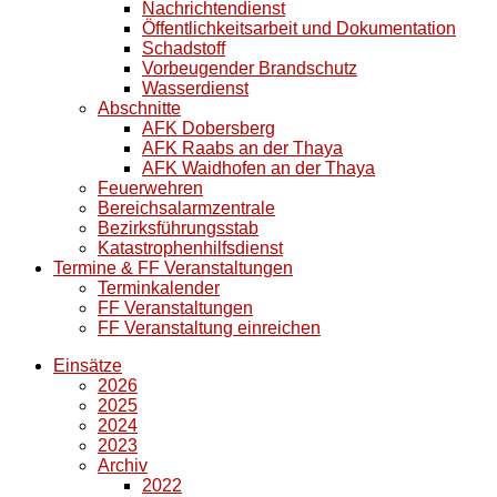
Nachrichtendienst
Öffentlichkeitsarbeit und Dokumentation
Schadstoff
Vorbeugender Brandschutz
Wasserdienst
Abschnitte
AFK Dobersberg
AFK Raabs an der Thaya
AFK Waidhofen an der Thaya
Feuerwehren
Bereichsalarmzentrale
Bezirksführungsstab
Katastrophenhilfsdienst
Termine & FF Veranstaltungen
Terminkalender
FF Veranstaltungen
FF Veranstaltung einreichen
Einsätze
2026
2025
2024
2023
Archiv
2022