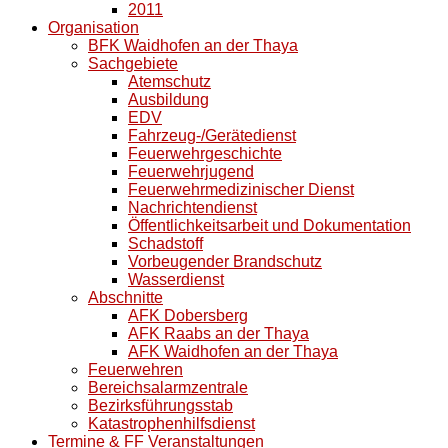
2011
Organisation
BFK Waidhofen an der Thaya
Sachgebiete
Atemschutz
Ausbildung
EDV
Fahrzeug-/Gerätedienst
Feuerwehrgeschichte
Feuerwehrjugend
Feuerwehrmedizinischer Dienst
Nachrichtendienst
Öffentlichkeitsarbeit und Dokumentation
Schadstoff
Vorbeugender Brandschutz
Wasserdienst
Abschnitte
AFK Dobersberg
AFK Raabs an der Thaya
AFK Waidhofen an der Thaya
Feuerwehren
Bereichsalarmzentrale
Bezirksführungsstab
Katastrophenhilfsdienst
Termine & FF Veranstaltungen