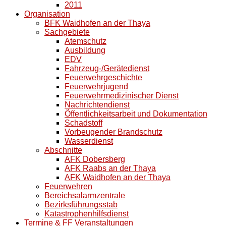
2011
Organisation
BFK Waidhofen an der Thaya
Sachgebiete
Atemschutz
Ausbildung
EDV
Fahrzeug-/Gerätedienst
Feuerwehrgeschichte
Feuerwehrjugend
Feuerwehrmedizinischer Dienst
Nachrichtendienst
Öffentlichkeitsarbeit und Dokumentation
Schadstoff
Vorbeugender Brandschutz
Wasserdienst
Abschnitte
AFK Dobersberg
AFK Raabs an der Thaya
AFK Waidhofen an der Thaya
Feuerwehren
Bereichsalarmzentrale
Bezirksführungsstab
Katastrophenhilfsdienst
Termine & FF Veranstaltungen