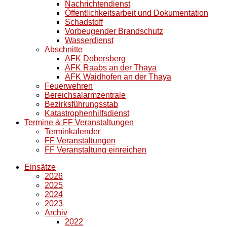
Nachrichtendienst
Öffentlichkeitsarbeit und Dokumentation
Schadstoff
Vorbeugender Brandschutz
Wasserdienst
Abschnitte
AFK Dobersberg
AFK Raabs an der Thaya
AFK Waidhofen an der Thaya
Feuerwehren
Bereichsalarmzentrale
Bezirksführungsstab
Katastrophenhilfsdienst
Termine & FF Veranstaltungen
Terminkalender
FF Veranstaltungen
FF Veranstaltung einreichen
Einsätze
2026
2025
2024
2023
Archiv
2022