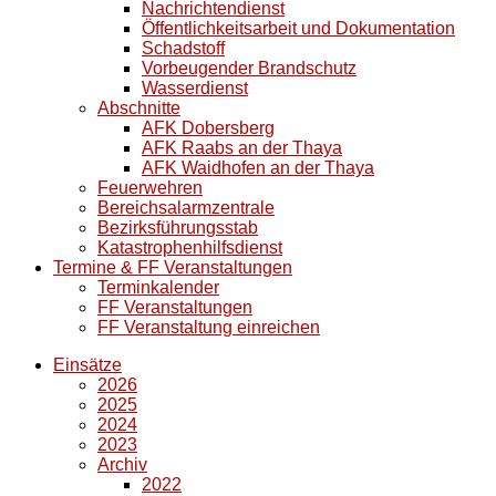
Nachrichtendienst
Öffentlichkeitsarbeit und Dokumentation
Schadstoff
Vorbeugender Brandschutz
Wasserdienst
Abschnitte
AFK Dobersberg
AFK Raabs an der Thaya
AFK Waidhofen an der Thaya
Feuerwehren
Bereichsalarmzentrale
Bezirksführungsstab
Katastrophenhilfsdienst
Termine & FF Veranstaltungen
Terminkalender
FF Veranstaltungen
FF Veranstaltung einreichen
Einsätze
2026
2025
2024
2023
Archiv
2022