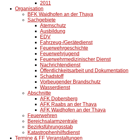
2011
Organisation
BFK Waidhofen an der Thaya
Sachgebiete
Atemschutz
Ausbildung
EDV
Fahrzeug-/Gerätedienst
Feuerwehrgeschichte
Feuerwehrjugend
Feuerwehrmedizinischer Dienst
Nachrichtendienst
Öffentlichkeitsarbeit und Dokumentation
Schadstoff
Vorbeugender Brandschutz
Wasserdienst
Abschnitte
AFK Dobersberg
AFK Raabs an der Thaya
AFK Waidhofen an der Thaya
Feuerwehren
Bereichsalarmzentrale
Bezirksführungsstab
Katastrophenhilfsdienst
Termine & FF Veranstaltungen