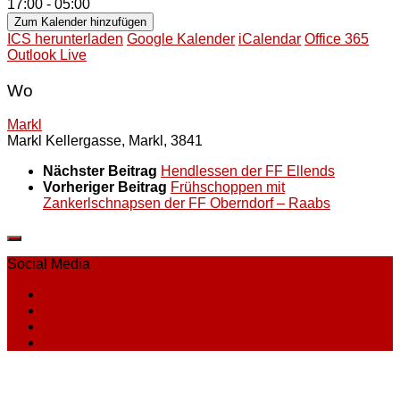
17:00 - 05:00
Zum Kalender hinzufügen
ICS herunterladen
Google Kalender
iCalendar
Office 365
Outlook Live
Wo
Markl
Markl Kellergasse, Markl, 3841
Nächster Beitrag
Hendlessen der FF Ellends
Vorheriger Beitrag
Frühschoppen mit
Zankerlschnapsen der FF Oberndorf – Raabs
Social Media