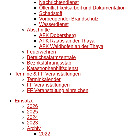
Nachrichtendienst
Öffentlichkeitsarbeit und Dokumentation
Schadstoff
Vorbeugender Brandschutz
Wasserdienst
Abschnitte
AFK Dobersberg
AFK Raabs an der Thaya
AFK Waidhofen an der Thaya
Feuerwehren
Bereichsalarmzentrale
Bezirksführungsstab
Katastrophenhilfsdienst
Termine & FF Veranstaltungen
Terminkalender
FF Veranstaltungen
FF Veranstaltung einreichen
Einsätze
2026
2025
2024
2023
Archiv
2022