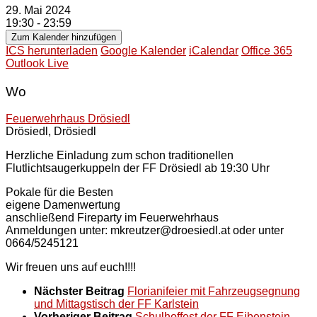
29. Mai 2024
19:30 - 23:59
Zum Kalender hinzufügen
ICS herunterladen
Google Kalender
iCalendar
Office 365
Outlook Live
Wo
Feuerwehrhaus Drösiedl
Drösiedl, Drösiedl
Herzliche Einladung zum schon traditionellen
Flutlichtsaugerkuppeln der FF Drösiedl ab 19:30 Uhr
Pokale für die Besten
eigene Damenwertung
anschließend Fireparty im Feuerwehrhaus
Anmeldungen unter: mkreutzer@droesiedl.at oder unter
0664/5245121
Wir freuen uns auf euch!!!!
Nächster Beitrag
Florianifeier mit Fahrzeugsegnung
und Mittagstisch der FF Karlstein
Vorheriger Beitrag
Schulhoffest der FF Eibenstein