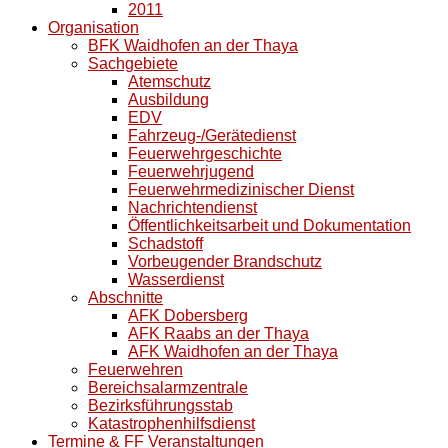
2011
Organisation
BFK Waidhofen an der Thaya
Sachgebiete
Atemschutz
Ausbildung
EDV
Fahrzeug-/Gerätedienst
Feuerwehrgeschichte
Feuerwehrjugend
Feuerwehrmedizinischer Dienst
Nachrichtendienst
Öffentlichkeitsarbeit und Dokumentation
Schadstoff
Vorbeugender Brandschutz
Wasserdienst
Abschnitte
AFK Dobersberg
AFK Raabs an der Thaya
AFK Waidhofen an der Thaya
Feuerwehren
Bereichsalarmzentrale
Bezirksführungsstab
Katastrophenhilfsdienst
Termine & FF Veranstaltungen