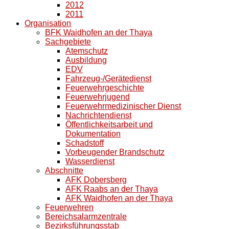
2012
2011
Organisation
BFK Waidhofen an der Thaya
Sachgebiete
Atemschutz
Ausbildung
EDV
Fahrzeug-/Gerätedienst
Feuerwehrgeschichte
Feuerwehrjugend
Feuerwehrmedizinischer Dienst
Nachrichtendienst
Öffentlichkeitsarbeit und
Dokumentation
Schadstoff
Vorbeugender Brandschutz
Wasserdienst
Abschnitte
AFK Dobersberg
AFK Raabs an der Thaya
AFK Waidhofen an der Thaya
Feuerwehren
Bereichsalarmzentrale
Bezirksführungsstab