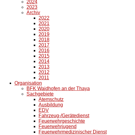
2024
2023
Archiv
2022
2021
2020
2019
2018
2017
2016
2015
2014
2013
2012
2011
Organisation
BFK Waidhofen an der Thaya
Sachgebiete
Atemschutz
Ausbildung
EDV
Fahrzeug-/Gerätedienst
Feuerwehrgeschichte
Feuerwehrjugend
Feuerwehrmedizinischer Dienst