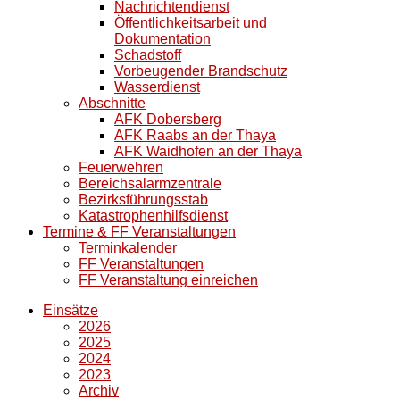
Nachrichtendienst
Öffentlichkeitsarbeit und
Dokumentation
Schadstoff
Vorbeugender Brandschutz
Wasserdienst
Abschnitte
AFK Dobersberg
AFK Raabs an der Thaya
AFK Waidhofen an der Thaya
Feuerwehren
Bereichsalarmzentrale
Bezirksführungsstab
Katastrophenhilfsdienst
Termine & FF Veranstaltungen
Terminkalender
FF Veranstaltungen
FF Veranstaltung einreichen
Einsätze
2026
2025
2024
2023
Archiv