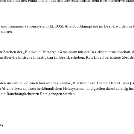
fen sich mit den Funktionären aus den drei Abschnitten, dem Bezirksfeuerwehrk
eit- und Kommunikationssystem (ELKOS). Alle 300 Alarmpläne im Bezirk wurden in 
starten.
 im Zeichen der „Blackout“ Vorsorge. Gemeinsam mit der Bezirkshauptmannschaft, 
ber die kritische Infrastruktur im Bezirk erhoben. Kurt Liball berichtete über den
täten im Jahr 2022. Auch hier war das Thema „Blackout“ ein Thema. Harald Tuna 
Alternativen zu ihren herkömmlichen Heizsystemen und greifen dabei zu eilig inst
t ein Rauchfangkehrer zu Rate gezogen werden.
lag