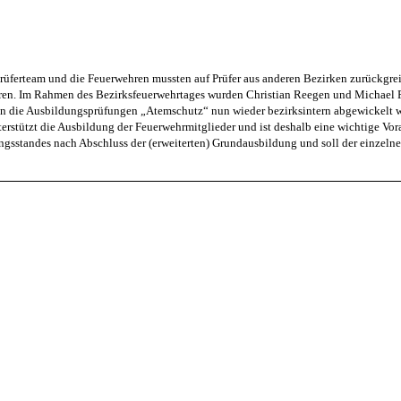
Prüferteam und die Feuerwehren mussten auf Prüfer aus anderen Bezirken zurückgre
eren. Im Rahmen des Bezirksfeuerwehrtages wurden
Christian Reegen und Michael P
n die Ausbildungsprüfungen „Atemschutz“ nun wieder bezirksintern abgewickelt w
rstützt die Ausbildung der Feuerwehrmitglieder und ist deshalb eine wichtige Vora
ngsstandes nach Abschluss der (erweiterten) Grundausbildung und soll der einzeln