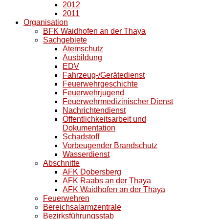
2012
2011
Organisation
BFK Waidhofen an der Thaya
Sachgebiete
Atemschutz
Ausbildung
EDV
Fahrzeug-/Gerätedienst
Feuerwehrgeschichte
Feuerwehrjugend
Feuerwehrmedizinischer Dienst
Nachrichtendienst
Öffentlichkeitsarbeit und
Dokumentation
Schadstoff
Vorbeugender Brandschutz
Wasserdienst
Abschnitte
AFK Dobersberg
AFK Raabs an der Thaya
AFK Waidhofen an der Thaya
Feuerwehren
Bereichsalarmzentrale
Bezirksführungsstab