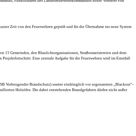
ommando, Funktionären des Landesfeuerwehrkommandos sowie Vertreter von
kurzer Zeit von den Feuerwehren geprüft und für die Übernahme ins neue System
den 15 Gemeinden, den Blaulichtorganisationen, Straßenmeistereien und dem
 Projektfortschritt. Eine zentrale Aufgabe für die Feuerwehren wird im Ernstfall
(BSB Vorbeugender Brandschutz) warnte eindringlich vor sogenannten „Blackout“-
allierten Holzöfen. Die dabei entstehenden Brandgefahren dürfen nicht außer