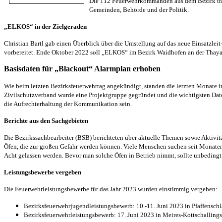
Die 112 Feuerwehrkommanden aus dem Bezirk tra
Gemeinden, Behörde und der Politik.
„ELKOS“ in der Zielgeraden
Christian Bartl gab einen Überblick über die Umstellung auf das neue Einsatzl
vorbereitet. Ende Oktober 2022 soll „ELKOS“ im Bezirk Waidhofen an der Thaya 
Basisdaten für „Blackout“ Alarmplan erhoben
Wie beim letzten Bezirksfeuerwehrtag angekündigt, standen die letzten Monate
Zivilschutzverband wurde eine Projektgruppe gegründet und die wichtigsten Daten ü
die Aufrechterhaltung der Kommunikation sein.
Berichte aus den Sachgebieten
Die Bezirkssachbearbeiter (BSB) berichteten über aktuelle Themen sowie Aktivi
Öfen, die zur großen Gefahr werden können. Viele Menschen suchen seit Monaten 
Acht gelassen werden. Bevor man solche Öfen in Betrieb nimmt, sollte unbeding
Leistungsbewerbe vergeben
Die Feuerwehrleistungsbewerbe für das Jahr 2023 wurden einstimmig vergeben:
Bezirksfeuerwehrjugendleistungsbewerb: 10.-11. Juni 2023 in Pfaffensch
Bezirksfeuerwehrleistungsbewerb: 17. Juni 2023 in Meires-Kottschallings