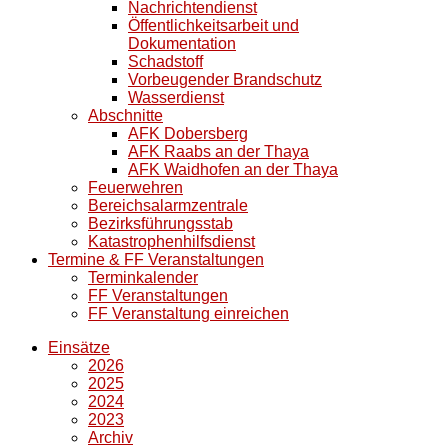
Nachrichtendienst
Öffentlichkeitsarbeit und
Dokumentation
Schadstoff
Vorbeugender Brandschutz
Wasserdienst
Abschnitte
AFK Dobersberg
AFK Raabs an der Thaya
AFK Waidhofen an der Thaya
Feuerwehren
Bereichsalarmzentrale
Bezirksführungsstab
Katastrophenhilfsdienst
Termine & FF Veranstaltungen
Terminkalender
FF Veranstaltungen
FF Veranstaltung einreichen
Einsätze
2026
2025
2024
2023
Archiv