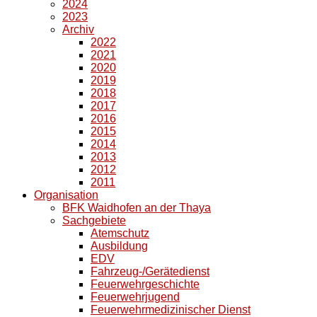
2024
2023
Archiv
2022
2021
2020
2019
2018
2017
2016
2015
2014
2013
2012
2011
Organisation
BFK Waidhofen an der Thaya
Sachgebiete
Atemschutz
Ausbildung
EDV
Fahrzeug-/Gerätedienst
Feuerwehrgeschichte
Feuerwehrjugend
Feuerwehrmedizinischer Dienst