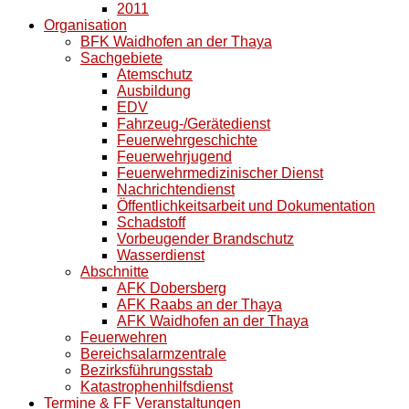
2011
Organisation
BFK Waidhofen an der Thaya
Sachgebiete
Atemschutz
Ausbildung
EDV
Fahrzeug-/Gerätedienst
Feuerwehrgeschichte
Feuerwehrjugend
Feuerwehrmedizinischer Dienst
Nachrichtendienst
Öffentlichkeitsarbeit und Dokumentation
Schadstoff
Vorbeugender Brandschutz
Wasserdienst
Abschnitte
AFK Dobersberg
AFK Raabs an der Thaya
AFK Waidhofen an der Thaya
Feuerwehren
Bereichsalarmzentrale
Bezirksführungsstab
Katastrophenhilfsdienst
Termine & FF Veranstaltungen