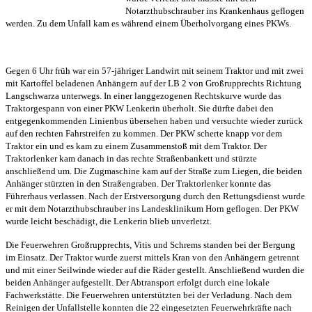
Notarzthubschrauber ins Krankenhaus geflogen
werden. Zu dem Unfall kam es während einem Überholvorgang eines PKWs.
Gegen 6 Uhr früh war ein 57-jähriger Landwirt mit seinem Traktor und mit zwei
mit Kartoffel beladenen Anhängern auf der LB 2 von Großrupprechts Richtung
Langschwarza unterwegs. In einer langgezogenen Rechtskurve wurde das
Traktorgespann von einer PKW Lenkerin überholt. Sie dürfte dabei den
entgegenkommenden Linienbus übersehen haben und versuchte wieder zurück
auf den rechten Fahrstreifen zu kommen. Der PKW scherte knapp vor dem
Traktor ein und es kam zu einem Zusammenstoß mit dem Traktor. Der
Traktorlenker kam danach in das rechte Straßenbankett und stürzte
anschließend um. Die Zugmaschine kam auf der Straße zum Liegen, die beiden
Anhänger stürzten in den Straßengraben. Der Traktorlenker konnte das
Führerhaus verlassen. Nach der Erstversorgung durch den Rettungsdienst wurde
er mit dem Notarzthubschrauber ins Landesklinikum Horn geflogen. Der PKW
wurde leicht beschädigt, die Lenkerin blieb unverletzt.
Die Feuerwehren Großrupprechts, Vitis und Schrems standen bei der Bergung
im Einsatz. Der Traktor wurde zuerst mittels Kran von den Anhängern getrennt
und mit einer Seilwinde wieder auf die Räder gestellt. Anschließend wurden die
beiden Anhänger aufgestellt. Der Abtransport erfolgt durch eine lokale
Fachwerkstätte. Die Feuerwehren unterstützten bei der Verladung. Nach dem
Reinigen der Unfallstelle konnten die 22 eingesetzten Feuerwehrkräfte nach