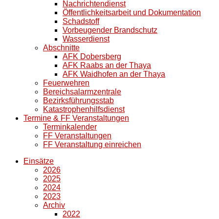
Nachrichtendienst
Öffentlichkeitsarbeit und Dokumentation
Schadstoff
Vorbeugender Brandschutz
Wasserdienst
Abschnitte
AFK Dobersberg
AFK Raabs an der Thaya
AFK Waidhofen an der Thaya
Feuerwehren
Bereichsalarmzentrale
Bezirksführungsstab
Katastrophenhilfsdienst
Termine & FF Veranstaltungen
Terminkalender
FF Veranstaltungen
FF Veranstaltung einreichen
Einsätze
2026
2025
2024
2023
Archiv
2022