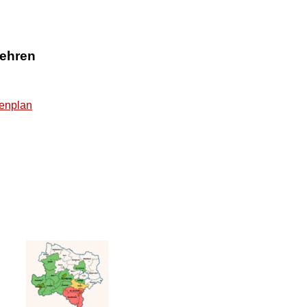
ehren
denplan