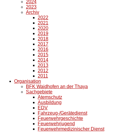
2024
2023
Archiv
2022
2021
2020
2019
2018
2017
2016
2015
2014
2013
2012
2011
Organisation
BFK Waidhofen an der Thaya
Sachgebiete
Atemschutz
Ausbildung
EDV
Fahrzeug-/Gerätedienst
Feuerwehrgeschichte
Feuerwehrjugend
Feuerwehrmedizinischer Dienst