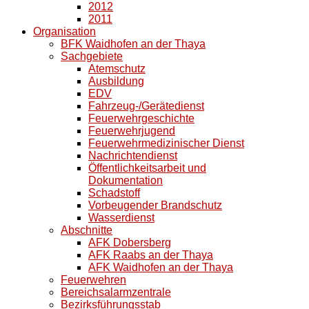
2012
2011
Organisation
BFK Waidhofen an der Thaya
Sachgebiete
Atemschutz
Ausbildung
EDV
Fahrzeug-/Gerätedienst
Feuerwehrgeschichte
Feuerwehrjugend
Feuerwehrmedizinischer Dienst
Nachrichtendienst
Öffentlichkeitsarbeit und
Dokumentation
Schadstoff
Vorbeugender Brandschutz
Wasserdienst
Abschnitte
AFK Dobersberg
AFK Raabs an der Thaya
AFK Waidhofen an der Thaya
Feuerwehren
Bereichsalarmzentrale
Bezirksführungsstab