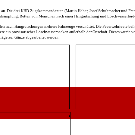
HO an. Die drei KHD-Zugskommandanten (Martin Höher, Josef Schuhmacher und Fran
ekämpfung, Retten von Menschen nach einer Hangrutschung und Löschwasserförde
den nach Hangrutschungen mehrere Fahrzeuge verschüttet. Die Feuerwehrleute befre
e ein provisorisches Löschwasserbecken außerhalb der Ortschaft. Dieses wurde vom
räge zur Gänze abgearbeitet werden.