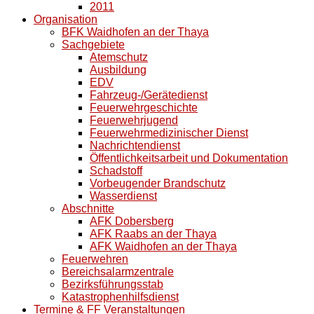
2011
Organisation
BFK Waidhofen an der Thaya
Sachgebiete
Atemschutz
Ausbildung
EDV
Fahrzeug-/Gerätedienst
Feuerwehrgeschichte
Feuerwehrjugend
Feuerwehrmedizinischer Dienst
Nachrichtendienst
Öffentlichkeitsarbeit und Dokumentation
Schadstoff
Vorbeugender Brandschutz
Wasserdienst
Abschnitte
AFK Dobersberg
AFK Raabs an der Thaya
AFK Waidhofen an der Thaya
Feuerwehren
Bereichsalarmzentrale
Bezirksführungsstab
Katastrophenhilfsdienst
Termine & FF Veranstaltungen