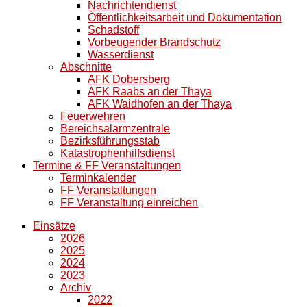
Nachrichtendienst
Öffentlichkeitsarbeit und Dokumentation
Schadstoff
Vorbeugender Brandschutz
Wasserdienst
Abschnitte
AFK Dobersberg
AFK Raabs an der Thaya
AFK Waidhofen an der Thaya
Feuerwehren
Bereichsalarmzentrale
Bezirksführungsstab
Katastrophenhilfsdienst
Termine & FF Veranstaltungen
Terminkalender
FF Veranstaltungen
FF Veranstaltung einreichen
Einsätze
2026
2025
2024
2023
Archiv
2022