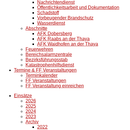
Nachrichtendienst
Öffentlichkeitsarbeit und Dokumentation
Schadstoff
Vorbeugender Brandschutz
Wasserdienst
Abschnitte
AFK Dobersberg
AFK Raabs an der Thaya
AFK Waidhofen an der Thaya
Feuerwehren
Bereichsalarmzentrale
Bezirksführungsstab
Katastrophenhilfsdienst
Termine & FF Veranstaltungen
Terminkalender
FF Veranstaltungen
FF Veranstaltung einreichen
Einsätze
2026
2025
2024
2023
Archiv
2022