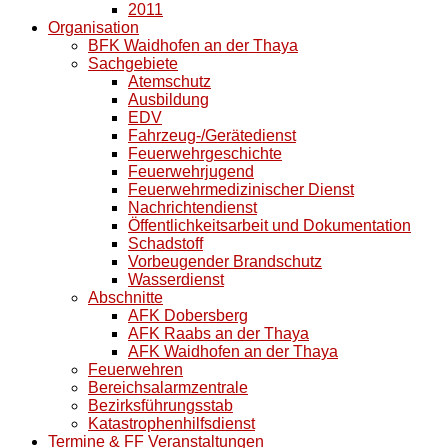
2011
Organisation
BFK Waidhofen an der Thaya
Sachgebiete
Atemschutz
Ausbildung
EDV
Fahrzeug-/Gerätedienst
Feuerwehrgeschichte
Feuerwehrjugend
Feuerwehrmedizinischer Dienst
Nachrichtendienst
Öffentlichkeitsarbeit und Dokumentation
Schadstoff
Vorbeugender Brandschutz
Wasserdienst
Abschnitte
AFK Dobersberg
AFK Raabs an der Thaya
AFK Waidhofen an der Thaya
Feuerwehren
Bereichsalarmzentrale
Bezirksführungsstab
Katastrophenhilfsdienst
Termine & FF Veranstaltungen