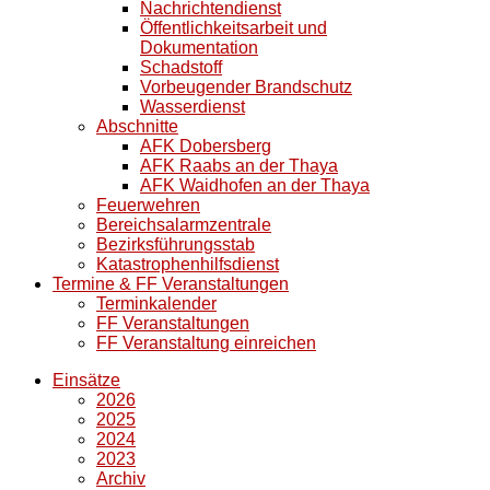
Nachrichtendienst
Öffentlichkeitsarbeit und
Dokumentation
Schadstoff
Vorbeugender Brandschutz
Wasserdienst
Abschnitte
AFK Dobersberg
AFK Raabs an der Thaya
AFK Waidhofen an der Thaya
Feuerwehren
Bereichsalarmzentrale
Bezirksführungsstab
Katastrophenhilfsdienst
Termine & FF Veranstaltungen
Terminkalender
FF Veranstaltungen
FF Veranstaltung einreichen
Einsätze
2026
2025
2024
2023
Archiv