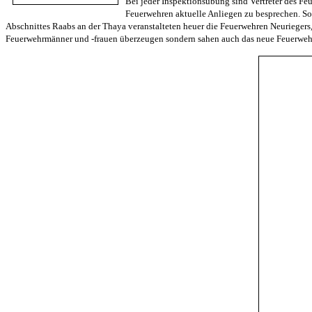
Bei jeder Inspektionsübung sind Vertreter des F
Feuerwehren aktuelle Anliegen zu besprechen. So
Abschnittes Raabs an der Thaya veranstalteten heuer die Feuerwehren Neurieger
Feuerwehrmänner und -frauen überzeugen sondern sahen auch das neue Feuerwehr