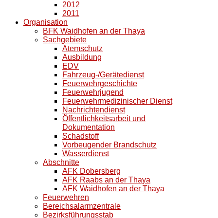
2012
2011
Organisation
BFK Waidhofen an der Thaya
Sachgebiete
Atemschutz
Ausbildung
EDV
Fahrzeug-/Gerätedienst
Feuerwehrgeschichte
Feuerwehrjugend
Feuerwehrmedizinischer Dienst
Nachrichtendienst
Öffentlichkeitsarbeit und
Dokumentation
Schadstoff
Vorbeugender Brandschutz
Wasserdienst
Abschnitte
AFK Dobersberg
AFK Raabs an der Thaya
AFK Waidhofen an der Thaya
Feuerwehren
Bereichsalarmzentrale
Bezirksführungsstab