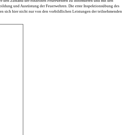
er den Zustand der einzelnen Feuerwehren zu informieren und mit den
bildung und Ausrüstung der Feuerwehren. Die erste Inspektionsübung des
n sich hier nicht nur von den vorbildlichen Leistungen der teilnehmenden