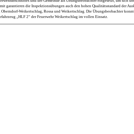
euerwehrabschnittes und der Gemeinde als Übungsbeobachter eingesetzt, um sich üb
mit garantieren die Inspektionsübungen auch den hohen Qualitätsstandard der Aus
s, Oberndorf-Weikertschlag, Rossa und Weikertschlag. Die Übungsbeobachter konnte
fahrzeug „HLF 2“ der Feuerwehr Weikertschlag im vollen Einsatz.