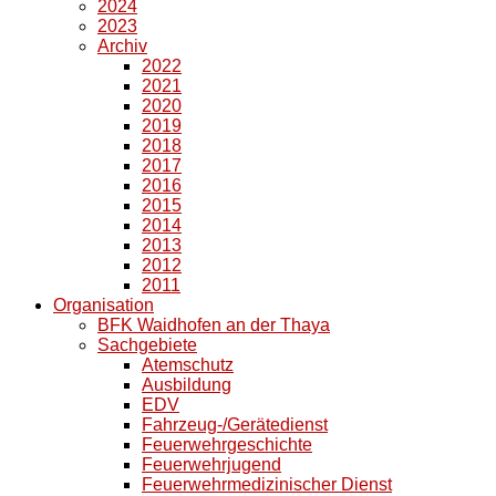
2024
2023
Archiv
2022
2021
2020
2019
2018
2017
2016
2015
2014
2013
2012
2011
Organisation
BFK Waidhofen an der Thaya
Sachgebiete
Atemschutz
Ausbildung
EDV
Fahrzeug-/Gerätedienst
Feuerwehrgeschichte
Feuerwehrjugend
Feuerwehrmedizinischer Dienst