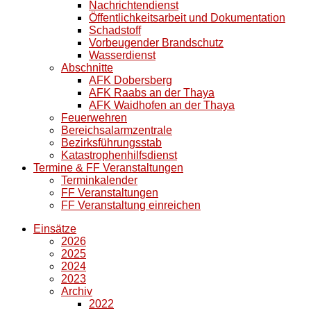
Nachrichtendienst
Öffentlichkeitsarbeit und Dokumentation
Schadstoff
Vorbeugender Brandschutz
Wasserdienst
Abschnitte
AFK Dobersberg
AFK Raabs an der Thaya
AFK Waidhofen an der Thaya
Feuerwehren
Bereichsalarmzentrale
Bezirksführungsstab
Katastrophenhilfsdienst
Termine & FF Veranstaltungen
Terminkalender
FF Veranstaltungen
FF Veranstaltung einreichen
Einsätze
2026
2025
2024
2023
Archiv
2022