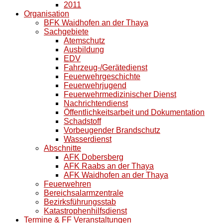
2011
Organisation
BFK Waidhofen an der Thaya
Sachgebiete
Atemschutz
Ausbildung
EDV
Fahrzeug-/Gerätedienst
Feuerwehrgeschichte
Feuerwehrjugend
Feuerwehrmedizinischer Dienst
Nachrichtendienst
Öffentlichkeitsarbeit und Dokumentation
Schadstoff
Vorbeugender Brandschutz
Wasserdienst
Abschnitte
AFK Dobersberg
AFK Raabs an der Thaya
AFK Waidhofen an der Thaya
Feuerwehren
Bereichsalarmzentrale
Bezirksführungsstab
Katastrophenhilfsdienst
Termine & FF Veranstaltungen