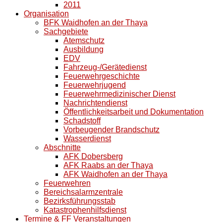
2011
Organisation
BFK Waidhofen an der Thaya
Sachgebiete
Atemschutz
Ausbildung
EDV
Fahrzeug-/Gerätedienst
Feuerwehrgeschichte
Feuerwehrjugend
Feuerwehrmedizinischer Dienst
Nachrichtendienst
Öffentlichkeitsarbeit und Dokumentation
Schadstoff
Vorbeugender Brandschutz
Wasserdienst
Abschnitte
AFK Dobersberg
AFK Raabs an der Thaya
AFK Waidhofen an der Thaya
Feuerwehren
Bereichsalarmzentrale
Bezirksführungsstab
Katastrophenhilfsdienst
Termine & FF Veranstaltungen