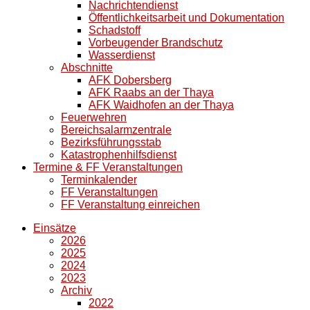
Nachrichtendienst
Öffentlichkeitsarbeit und Dokumentation
Schadstoff
Vorbeugender Brandschutz
Wasserdienst
Abschnitte
AFK Dobersberg
AFK Raabs an der Thaya
AFK Waidhofen an der Thaya
Feuerwehren
Bereichsalarmzentrale
Bezirksführungsstab
Katastrophenhilfsdienst
Termine & FF Veranstaltungen
Terminkalender
FF Veranstaltungen
FF Veranstaltung einreichen
Einsätze
2026
2025
2024
2023
Archiv
2022