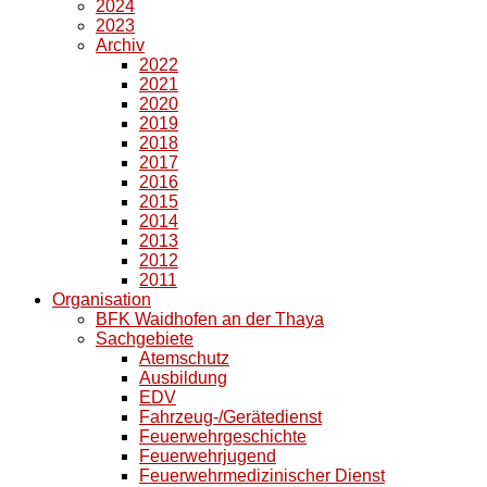
2024
2023
Archiv
2022
2021
2020
2019
2018
2017
2016
2015
2014
2013
2012
2011
Organisation
BFK Waidhofen an der Thaya
Sachgebiete
Atemschutz
Ausbildung
EDV
Fahrzeug-/Gerätedienst
Feuerwehrgeschichte
Feuerwehrjugend
Feuerwehrmedizinischer Dienst