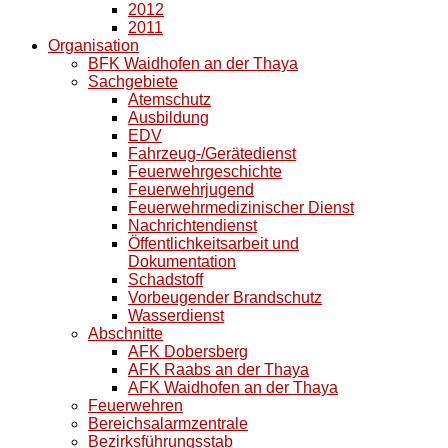
2012
2011
Organisation
BFK Waidhofen an der Thaya
Sachgebiete
Atemschutz
Ausbildung
EDV
Fahrzeug-/Gerätedienst
Feuerwehrgeschichte
Feuerwehrjugend
Feuerwehrmedizinischer Dienst
Nachrichtendienst
Öffentlichkeitsarbeit und
Dokumentation
Schadstoff
Vorbeugender Brandschutz
Wasserdienst
Abschnitte
AFK Dobersberg
AFK Raabs an der Thaya
AFK Waidhofen an der Thaya
Feuerwehren
Bereichsalarmzentrale
Bezirksführungsstab