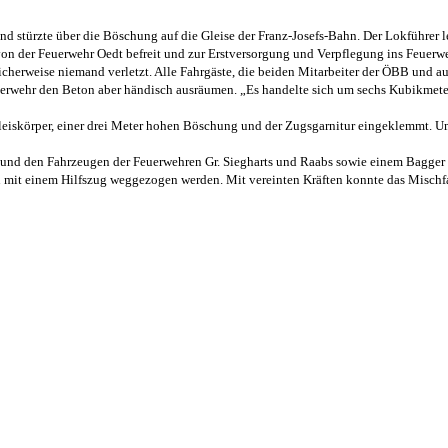
 stürzte über die Böschung auf die Gleise der Franz-Josefs-Bahn.
Der Lokführer 
von der Feuerwehr Oedt befreit und zur Erstversorgung und Verpflegung ins Feuerw
herweise niemand verletzt.
Alle Fahrgäste, die beiden Mitarbeiter der ÖBB und a
rwehr den Beton aber händisch ausräumen. „
Es handelte sich um sechs Kubikmet
Gleiskörper, einer drei Meter hohen Böschung und der Zugsgarnitur eingeklemmt.
Um
nd den Fahrzeugen der Feuerwehren Gr. Siegharts und Raabs sowie einem Bagger 
n mit einem Hilfszug weggezogen werden.
Mit vereinten Kräften konnte das Misch