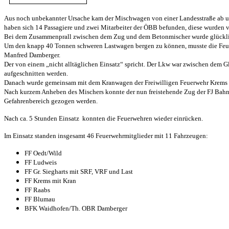
Aus noch unbekannter Ursache kam der Mischwagen von einer Landesstraße ab und
haben sich 14 Passagiere und zwei Mitarbeiter der ÖBB befunden, diese wurden 
Bei dem Zusammenprall zwischen dem Zug und dem Betonmischer wurde glücklic
Um den knapp 40 Tonnen schweren Lastwagen bergen zu können, musste die Feue
Manfred Damberger.
Der von einem „nicht alltäglichen Einsatz“ spricht. Der Lkw war zwischen dem 
aufgeschnitten werden.
Danach wurde gemeinsam mit dem Kranwagen der Freiwilligen Feuerwehr Krems u
Nach kurzem Anheben des Mischers konnte der nun freistehende Zug der FJ Bah
Gefahrenbereich gezogen werden.
Nach ca. 5 Stunden Einsatz konnten die Feuerwehren wieder einrücken.
Im Einsatz standen insgesamt 46 Feuerwehrmitglieder mit 11 Fahrzeugen:
FF Oedt/Wild
FF Ludweis
FF Gr. Siegharts mit SRF, VRF und Last
FF Krems mit Kran
FF Raabs
FF Blumau
BFK Waidhofen/Th. OBR Damberger