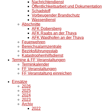
Nachrichtendienst
Öffentlichkeitsarbeit und Dokumentation
Schadstoff
Vorbeugender Brandschutz
Wasserdienst
Abschnitte
AFK Dobersberg
AFK Raabs an der Thaya
AFK Waidhofen an der Thaya
Feuerwehren
Bereichsalarmzentrale
Bezirksführungsstab
Katastrophenhilfsdienst
Termine & FF Veranstaltungen
Terminkalender
FF Veranstaltungen
FF Veranstaltung einreichen
Einsätze
2026
2025
2024
2023
Archiv
2022