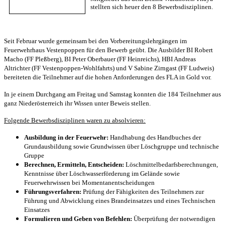
stellten sich heuer den 8 Bewerbsdisziplinen.
Seit Februar wurde gemeinsam bei den Vorbereitungslehrgängen im
Feuerwehrhaus Vestenpoppen für den Bewerb geübt. Die Ausbilder BI Robert
Macho (FF Pleßberg), BI Peter Oberbauer (FF Heinreichs), HBI Andreas
Altrichter (FF Vestenpoppen-Wohlfahrts) und V Sabine Zirngast (FF Ludweis)
bereiteten die Teilnehmer auf die hohen Anforderungen des FLA in Gold vor.
In je einem Durchgang am Freitag und Samstag konnten die 184 Teilnehmer aus
ganz Niederösterreich ihr Wissen unter Beweis stellen.
Folgende Bewerbsdisziplinen waren zu absolvieren:
Ausbildung in der Feuerwehr:
Handhabung des Handbuches der
Grundausbildung sowie Grundwissen über Löschgruppe und technische
Gruppe
Berechnen, Ermitteln, Entscheiden:
Löschmittelbedarfsberechnungen,
Kenntnisse über Löschwasserförderung im Gelände sowie
Feuerwehrwissen bei Momentanentscheidungen
Führungsverfahren:
Prüfung der Fähigkeiten des Teilnehmers zur
Führung und Abwicklung eines Brandeinsatzes und eines Technischen
Einsatzes
Formulieren und Geben von Befehlen:
Überprüfung der notwendigen