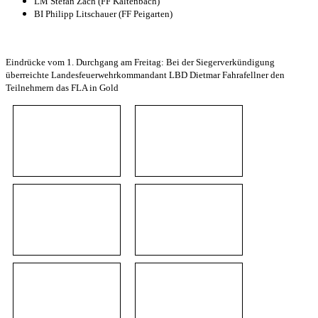
LM Stefan Zach (FF Kaltenbach)
BI Philipp Litschauer (FF Peigarten)
Eindrücke vom 1. Durchgang am Freitag: Bei der Siegerverkündigung
überreichte Landesfeuerwehrkommandant LBD Dietmar Fahrafellner den
Teilnehmern das FLA in Gold