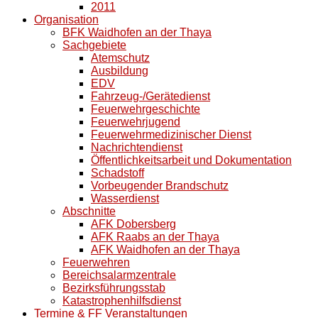
2011
Organisation
BFK Waidhofen an der Thaya
Sachgebiete
Atemschutz
Ausbildung
EDV
Fahrzeug-/Gerätedienst
Feuerwehrgeschichte
Feuerwehrjugend
Feuerwehrmedizinischer Dienst
Nachrichtendienst
Öffentlichkeitsarbeit und Dokumentation
Schadstoff
Vorbeugender Brandschutz
Wasserdienst
Abschnitte
AFK Dobersberg
AFK Raabs an der Thaya
AFK Waidhofen an der Thaya
Feuerwehren
Bereichsalarmzentrale
Bezirksführungsstab
Katastrophenhilfsdienst
Termine & FF Veranstaltungen