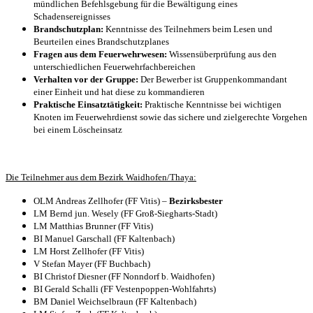
mündlichen Befehlsgebung für die Bewältigung eines
Schadensereignisses
Brandschutzplan:
Kenntnisse des Teilnehmers beim Lesen und
Beurteilen eines Brandschutzplanes
Fragen aus dem Feuerwehrwesen:
Wissensüberprüfung aus den
unterschiedlichen Feuerwehrfachbereichen
Verhalten vor der Gruppe:
Der Bewerber ist Gruppenkommandant
einer Einheit und hat diese zu kommandieren
Praktische Einsatztätigkeit:
Praktische Kenntnisse bei wichtigen
Knoten im Feuerwehrdienst sowie das sichere und zielgerechte Vorgehen
bei einem Löscheinsatz
Die Teilnehmer aus dem Bezirk Waidhofen/Thaya:
OLM Andreas Zellhofer (FF Vitis) –
Bezirksbester
LM Bernd jun. Wesely (FF Groß-Siegharts-Stadt)
LM Matthias Brunner (FF Vitis)
BI Manuel Garschall (FF Kaltenbach)
LM Horst Zellhofer (FF Vitis)
V Stefan Mayer (FF Buchbach)
BI Christof Diesner (FF Nonndorf b. Waidhofen)
BI Gerald Schalli (FF Vestenpoppen-Wohlfahrts)
BM Daniel Weichselbraun (FF Kaltenbach)