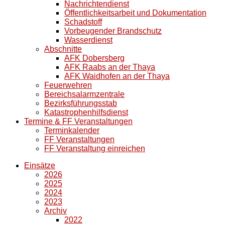
Nachrichtendienst
Öffentlichkeitsarbeit und Dokumentation
Schadstoff
Vorbeugender Brandschutz
Wasserdienst
Abschnitte
AFK Dobersberg
AFK Raabs an der Thaya
AFK Waidhofen an der Thaya
Feuerwehren
Bereichsalarmzentrale
Bezirksführungsstab
Katastrophenhilfsdienst
Termine & FF Veranstaltungen
Terminkalender
FF Veranstaltungen
FF Veranstaltung einreichen
Einsätze
2026
2025
2024
2023
Archiv
2022