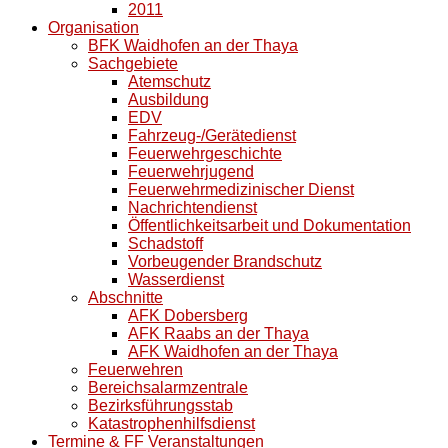
2011
Organisation
BFK Waidhofen an der Thaya
Sachgebiete
Atemschutz
Ausbildung
EDV
Fahrzeug-/Gerätedienst
Feuerwehrgeschichte
Feuerwehrjugend
Feuerwehrmedizinischer Dienst
Nachrichtendienst
Öffentlichkeitsarbeit und Dokumentation
Schadstoff
Vorbeugender Brandschutz
Wasserdienst
Abschnitte
AFK Dobersberg
AFK Raabs an der Thaya
AFK Waidhofen an der Thaya
Feuerwehren
Bereichsalarmzentrale
Bezirksführungsstab
Katastrophenhilfsdienst
Termine & FF Veranstaltungen