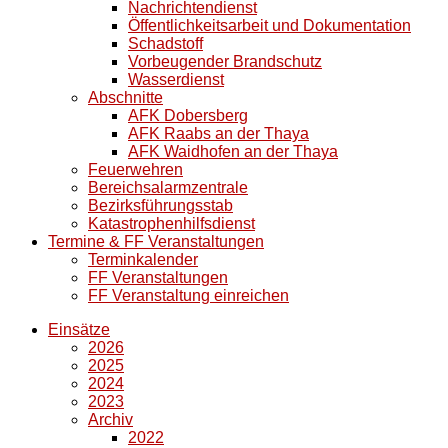
Nachrichtendienst
Öffentlichkeitsarbeit und Dokumentation
Schadstoff
Vorbeugender Brandschutz
Wasserdienst
Abschnitte
AFK Dobersberg
AFK Raabs an der Thaya
AFK Waidhofen an der Thaya
Feuerwehren
Bereichsalarmzentrale
Bezirksführungsstab
Katastrophenhilfsdienst
Termine & FF Veranstaltungen
Terminkalender
FF Veranstaltungen
FF Veranstaltung einreichen
Einsätze
2026
2025
2024
2023
Archiv
2022