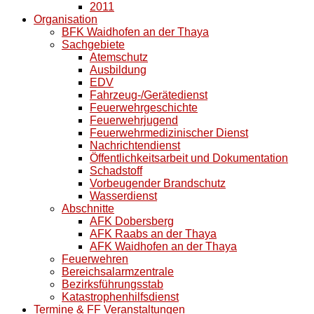
2011
Organisation
BFK Waidhofen an der Thaya
Sachgebiete
Atemschutz
Ausbildung
EDV
Fahrzeug-/Gerätedienst
Feuerwehrgeschichte
Feuerwehrjugend
Feuerwehrmedizinischer Dienst
Nachrichtendienst
Öffentlichkeitsarbeit und Dokumentation
Schadstoff
Vorbeugender Brandschutz
Wasserdienst
Abschnitte
AFK Dobersberg
AFK Raabs an der Thaya
AFK Waidhofen an der Thaya
Feuerwehren
Bereichsalarmzentrale
Bezirksführungsstab
Katastrophenhilfsdienst
Termine & FF Veranstaltungen