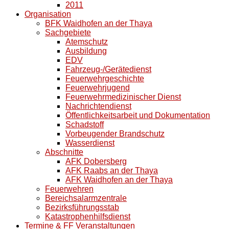
2011
Organisation
BFK Waidhofen an der Thaya
Sachgebiete
Atemschutz
Ausbildung
EDV
Fahrzeug-/Gerätedienst
Feuerwehrgeschichte
Feuerwehrjugend
Feuerwehrmedizinischer Dienst
Nachrichtendienst
Öffentlichkeitsarbeit und Dokumentation
Schadstoff
Vorbeugender Brandschutz
Wasserdienst
Abschnitte
AFK Dobersberg
AFK Raabs an der Thaya
AFK Waidhofen an der Thaya
Feuerwehren
Bereichsalarmzentrale
Bezirksführungsstab
Katastrophenhilfsdienst
Termine & FF Veranstaltungen