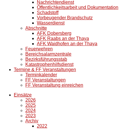
Nachrichtendienst
Öffentlichkeitsarbeit und Dokumentation
Schadstoff
Vorbeugender Brandschutz
Wasserdienst
Abschnitte
AFK Dobersberg
AFK Raabs an der Thaya
AFK Waidhofen an der Thaya
Feuerwehren
Bereichsalarmzentrale
Bezirksführungsstab
Katastrophenhilfsdienst
Termine & FF Veranstaltungen
Terminkalender
FF Veranstaltungen
FF Veranstaltung einreichen
Einsätze
2026
2025
2024
2023
Archiv
2022