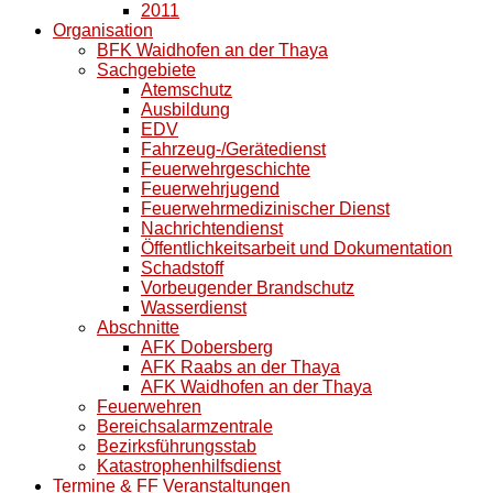
2011
Organisation
BFK Waidhofen an der Thaya
Sachgebiete
Atemschutz
Ausbildung
EDV
Fahrzeug-/Gerätedienst
Feuerwehrgeschichte
Feuerwehrjugend
Feuerwehrmedizinischer Dienst
Nachrichtendienst
Öffentlichkeitsarbeit und Dokumentation
Schadstoff
Vorbeugender Brandschutz
Wasserdienst
Abschnitte
AFK Dobersberg
AFK Raabs an der Thaya
AFK Waidhofen an der Thaya
Feuerwehren
Bereichsalarmzentrale
Bezirksführungsstab
Katastrophenhilfsdienst
Termine & FF Veranstaltungen