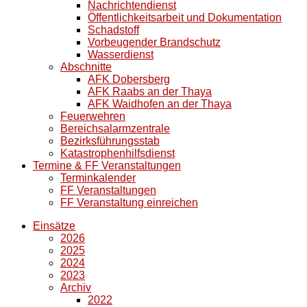
Nachrichtendienst
Öffentlichkeitsarbeit und Dokumentation
Schadstoff
Vorbeugender Brandschutz
Wasserdienst
Abschnitte
AFK Dobersberg
AFK Raabs an der Thaya
AFK Waidhofen an der Thaya
Feuerwehren
Bereichsalarmzentrale
Bezirksführungsstab
Katastrophenhilfsdienst
Termine & FF Veranstaltungen
Terminkalender
FF Veranstaltungen
FF Veranstaltung einreichen
Einsätze
2026
2025
2024
2023
Archiv
2022