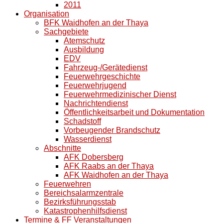
2011
Organisation
BFK Waidhofen an der Thaya
Sachgebiete
Atemschutz
Ausbildung
EDV
Fahrzeug-/Gerätedienst
Feuerwehrgeschichte
Feuerwehrjugend
Feuerwehrmedizinischer Dienst
Nachrichtendienst
Öffentlichkeitsarbeit und Dokumentation
Schadstoff
Vorbeugender Brandschutz
Wasserdienst
Abschnitte
AFK Dobersberg
AFK Raabs an der Thaya
AFK Waidhofen an der Thaya
Feuerwehren
Bereichsalarmzentrale
Bezirksführungsstab
Katastrophenhilfsdienst
Termine & FF Veranstaltungen