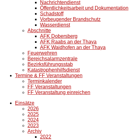
Nachrichtendienst
Öffentlichkeitsarbeit und Dokumentation
Schadstoff
Vorbeugender Brandschutz
Wasserdienst
Abschnitte
AFK Dobersberg
AFK Raabs an der Thaya
AFK Waidhofen an der Thaya
Feuerwehren
Bereichsalarmzentrale
Bezirksführungsstab
Katastrophenhilfsdienst
Termine & FF Veranstaltungen
Terminkalender
FF Veranstaltungen
FF Veranstaltung einreichen
Einsätze
2026
2025
2024
2023
Archiv
2022