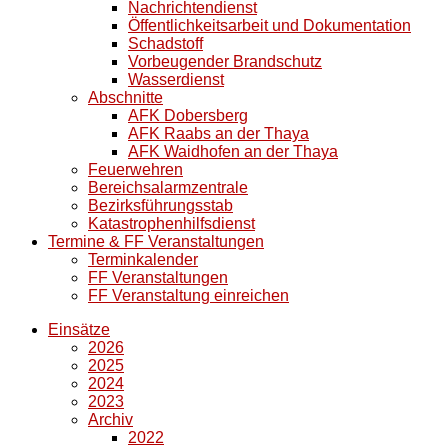
Nachrichtendienst
Öffentlichkeitsarbeit und Dokumentation
Schadstoff
Vorbeugender Brandschutz
Wasserdienst
Abschnitte
AFK Dobersberg
AFK Raabs an der Thaya
AFK Waidhofen an der Thaya
Feuerwehren
Bereichsalarmzentrale
Bezirksführungsstab
Katastrophenhilfsdienst
Termine & FF Veranstaltungen
Terminkalender
FF Veranstaltungen
FF Veranstaltung einreichen
Einsätze
2026
2025
2024
2023
Archiv
2022