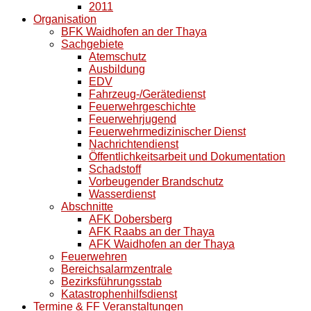
2011
Organisation
BFK Waidhofen an der Thaya
Sachgebiete
Atemschutz
Ausbildung
EDV
Fahrzeug-/Gerätedienst
Feuerwehrgeschichte
Feuerwehrjugend
Feuerwehrmedizinischer Dienst
Nachrichtendienst
Öffentlichkeitsarbeit und Dokumentation
Schadstoff
Vorbeugender Brandschutz
Wasserdienst
Abschnitte
AFK Dobersberg
AFK Raabs an der Thaya
AFK Waidhofen an der Thaya
Feuerwehren
Bereichsalarmzentrale
Bezirksführungsstab
Katastrophenhilfsdienst
Termine & FF Veranstaltungen