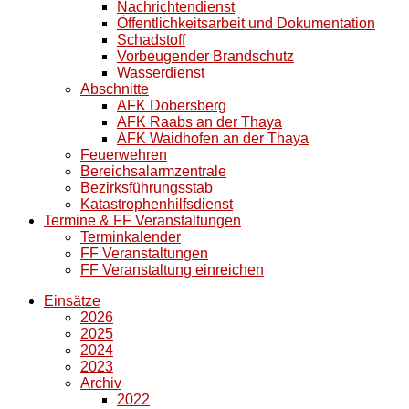
Nachrichtendienst
Öffentlichkeitsarbeit und Dokumentation
Schadstoff
Vorbeugender Brandschutz
Wasserdienst
Abschnitte
AFK Dobersberg
AFK Raabs an der Thaya
AFK Waidhofen an der Thaya
Feuerwehren
Bereichsalarmzentrale
Bezirksführungsstab
Katastrophenhilfsdienst
Termine & FF Veranstaltungen
Terminkalender
FF Veranstaltungen
FF Veranstaltung einreichen
Einsätze
2026
2025
2024
2023
Archiv
2022