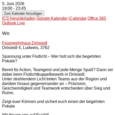
5. Juni 2026
19:00 - 23:45
Zum Kalender hinzufügen
ICS herunterladen
Google Kalender
iCalendar
Office 365
Outlook Live
Wo
Feuerwehrhaus Drösiedl
Drösiedl 4, Ludweis, 3762
Spannung unter Flutlicht – Wer holt sich die begehrten
Pokale?
Bereit für Action, Teamgeist und jede Menge Spaß? Dann sei
dabei beim Flutlichtkuppelbewerb in Drösiedl.
Unter strahlendem Licht treten Teams aus der Region und
darüber hinaus gegeneinander an – Präzision,
Geschwindigkeit und Teamwork entscheiden über Sieg und
Ruhm.
Zeigt euer Können und sichert euch einen der begehrten
Pokale
Wir freuen uns auf Euch!!!