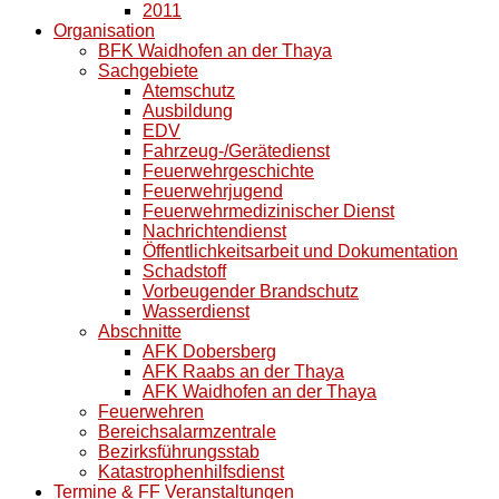
2011
Organisation
BFK Waidhofen an der Thaya
Sachgebiete
Atemschutz
Ausbildung
EDV
Fahrzeug-/Gerätedienst
Feuerwehrgeschichte
Feuerwehrjugend
Feuerwehrmedizinischer Dienst
Nachrichtendienst
Öffentlichkeitsarbeit und Dokumentation
Schadstoff
Vorbeugender Brandschutz
Wasserdienst
Abschnitte
AFK Dobersberg
AFK Raabs an der Thaya
AFK Waidhofen an der Thaya
Feuerwehren
Bereichsalarmzentrale
Bezirksführungsstab
Katastrophenhilfsdienst
Termine & FF Veranstaltungen