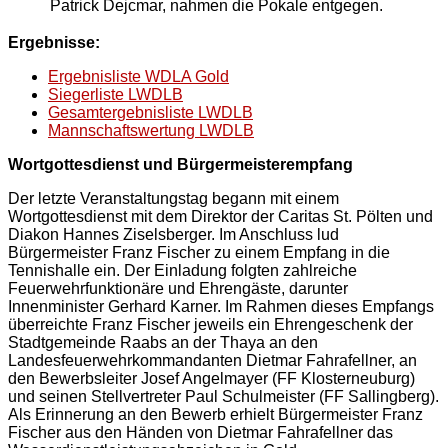
Patrick Dejcmar, nahmen die Pokale entgegen.
Ergebnisse:
Ergebnisliste WDLA Gold
Siegerliste LWDLB
Gesamtergebnisliste LWDLB
Mannschaftswertung LWDLB
Wortgottesdienst und Bürgermeisterempfang
Der letzte Veranstaltungstag begann mit einem
Wortgottesdienst mit dem Direktor der Caritas St. Pölten und
Diakon Hannes Ziselsberger. Im Anschluss lud
Bürgermeister Franz Fischer zu einem Empfang in die
Tennishalle ein. Der Einladung folgten zahlreiche
Feuerwehrfunktionäre und Ehrengäste, darunter
Innenminister Gerhard Karner. Im Rahmen dieses Empfangs
überreichte Franz Fischer jeweils ein Ehrengeschenk der
Stadtgemeinde Raabs an der Thaya an den
Landesfeuerwehrkommandanten Dietmar Fahrafellner, an
den Bewerbsleiter Josef Angelmayer (FF Klosterneuburg)
und seinen Stellvertreter Paul Schulmeister (FF Sallingberg).
Als Erinnerung an den Bewerb erhielt Bürgermeister Franz
Fischer aus den Händen von Dietmar Fahrafellner das