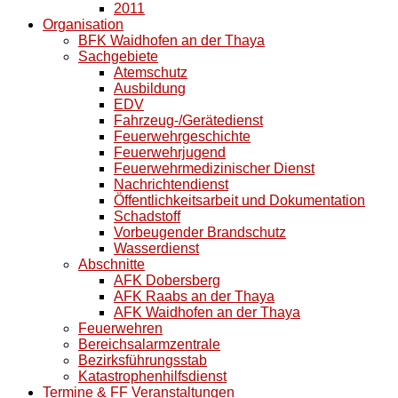
2011
Organisation
BFK Waidhofen an der Thaya
Sachgebiete
Atemschutz
Ausbildung
EDV
Fahrzeug-/Gerätedienst
Feuerwehrgeschichte
Feuerwehrjugend
Feuerwehrmedizinischer Dienst
Nachrichtendienst
Öffentlichkeitsarbeit und Dokumentation
Schadstoff
Vorbeugender Brandschutz
Wasserdienst
Abschnitte
AFK Dobersberg
AFK Raabs an der Thaya
AFK Waidhofen an der Thaya
Feuerwehren
Bereichsalarmzentrale
Bezirksführungsstab
Katastrophenhilfsdienst
Termine & FF Veranstaltungen