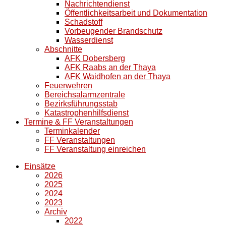
Nachrichtendienst
Öffentlichkeitsarbeit und Dokumentation
Schadstoff
Vorbeugender Brandschutz
Wasserdienst
Abschnitte
AFK Dobersberg
AFK Raabs an der Thaya
AFK Waidhofen an der Thaya
Feuerwehren
Bereichsalarmzentrale
Bezirksführungsstab
Katastrophenhilfsdienst
Termine & FF Veranstaltungen
Terminkalender
FF Veranstaltungen
FF Veranstaltung einreichen
Einsätze
2026
2025
2024
2023
Archiv
2022