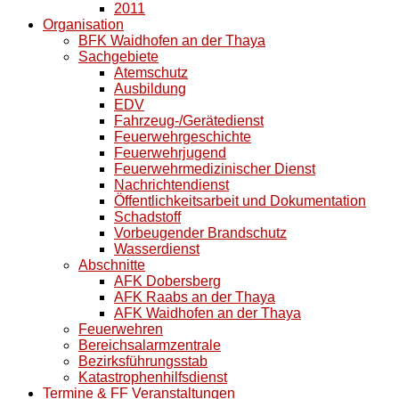
2011
Organisation
BFK Waidhofen an der Thaya
Sachgebiete
Atemschutz
Ausbildung
EDV
Fahrzeug-/Gerätedienst
Feuerwehrgeschichte
Feuerwehrjugend
Feuerwehrmedizinischer Dienst
Nachrichtendienst
Öffentlichkeitsarbeit und Dokumentation
Schadstoff
Vorbeugender Brandschutz
Wasserdienst
Abschnitte
AFK Dobersberg
AFK Raabs an der Thaya
AFK Waidhofen an der Thaya
Feuerwehren
Bereichsalarmzentrale
Bezirksführungsstab
Katastrophenhilfsdienst
Termine & FF Veranstaltungen