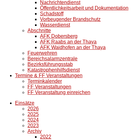
Nachrichtendienst
Öffentlichkeitsarbeit und Dokumentation
Schadstoff
Vorbeugender Brandschutz
Wasserdienst
Abschnitte
AFK Dobersberg
AFK Raabs an der Thaya
AFK Waidhofen an der Thaya
Feuerwehren
Bereichsalarmzentrale
Bezirksführungsstab
Katastrophenhilfsdienst
Termine & FF Veranstaltungen
Terminkalender
FF Veranstaltungen
FF Veranstaltung einreichen
Einsätze
2026
2025
2024
2023
Archiv
2022