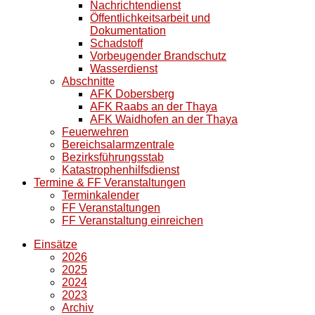
Nachrichtendienst
Öffentlichkeitsarbeit und
Dokumentation
Schadstoff
Vorbeugender Brandschutz
Wasserdienst
Abschnitte
AFK Dobersberg
AFK Raabs an der Thaya
AFK Waidhofen an der Thaya
Feuerwehren
Bereichsalarmzentrale
Bezirksführungsstab
Katastrophenhilfsdienst
Termine & FF Veranstaltungen
Terminkalender
FF Veranstaltungen
FF Veranstaltung einreichen
Einsätze
2026
2025
2024
2023
Archiv