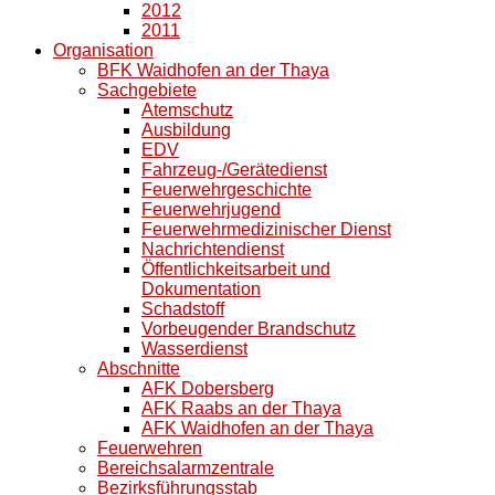
2012
2011
Organisation
BFK Waidhofen an der Thaya
Sachgebiete
Atemschutz
Ausbildung
EDV
Fahrzeug-/Gerätedienst
Feuerwehrgeschichte
Feuerwehrjugend
Feuerwehrmedizinischer Dienst
Nachrichtendienst
Öffentlichkeitsarbeit und
Dokumentation
Schadstoff
Vorbeugender Brandschutz
Wasserdienst
Abschnitte
AFK Dobersberg
AFK Raabs an der Thaya
AFK Waidhofen an der Thaya
Feuerwehren
Bereichsalarmzentrale
Bezirksführungsstab