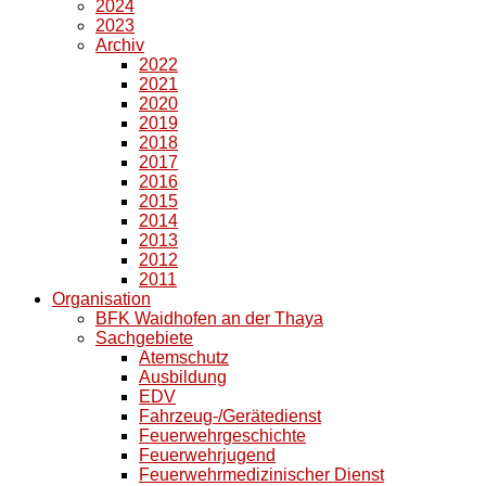
2024
2023
Archiv
2022
2021
2020
2019
2018
2017
2016
2015
2014
2013
2012
2011
Organisation
BFK Waidhofen an der Thaya
Sachgebiete
Atemschutz
Ausbildung
EDV
Fahrzeug-/Gerätedienst
Feuerwehrgeschichte
Feuerwehrjugend
Feuerwehrmedizinischer Dienst