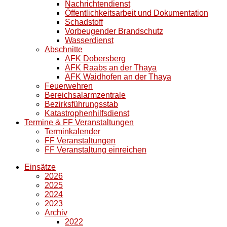
Nachrichtendienst
Öffentlichkeitsarbeit und Dokumentation
Schadstoff
Vorbeugender Brandschutz
Wasserdienst
Abschnitte
AFK Dobersberg
AFK Raabs an der Thaya
AFK Waidhofen an der Thaya
Feuerwehren
Bereichsalarmzentrale
Bezirksführungsstab
Katastrophenhilfsdienst
Termine & FF Veranstaltungen
Terminkalender
FF Veranstaltungen
FF Veranstaltung einreichen
Einsätze
2026
2025
2024
2023
Archiv
2022