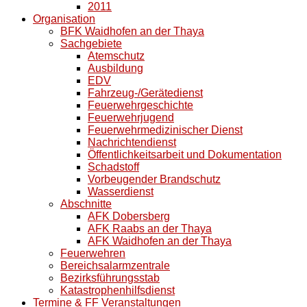
2011
Organisation
BFK Waidhofen an der Thaya
Sachgebiete
Atemschutz
Ausbildung
EDV
Fahrzeug-/Gerätedienst
Feuerwehrgeschichte
Feuerwehrjugend
Feuerwehrmedizinischer Dienst
Nachrichtendienst
Öffentlichkeitsarbeit und Dokumentation
Schadstoff
Vorbeugender Brandschutz
Wasserdienst
Abschnitte
AFK Dobersberg
AFK Raabs an der Thaya
AFK Waidhofen an der Thaya
Feuerwehren
Bereichsalarmzentrale
Bezirksführungsstab
Katastrophenhilfsdienst
Termine & FF Veranstaltungen