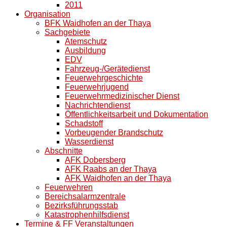
2011
Organisation
BFK Waidhofen an der Thaya
Sachgebiete
Atemschutz
Ausbildung
EDV
Fahrzeug-/Gerätedienst
Feuerwehrgeschichte
Feuerwehrjugend
Feuerwehrmedizinischer Dienst
Nachrichtendienst
Öffentlichkeitsarbeit und Dokumentation
Schadstoff
Vorbeugender Brandschutz
Wasserdienst
Abschnitte
AFK Dobersberg
AFK Raabs an der Thaya
AFK Waidhofen an der Thaya
Feuerwehren
Bereichsalarmzentrale
Bezirksführungsstab
Katastrophenhilfsdienst
Termine & FF Veranstaltungen