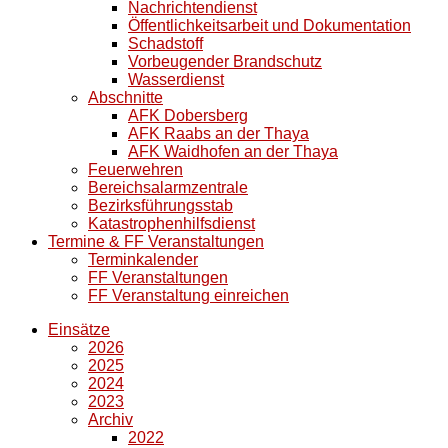
Nachrichtendienst
Öffentlichkeitsarbeit und Dokumentation
Schadstoff
Vorbeugender Brandschutz
Wasserdienst
Abschnitte
AFK Dobersberg
AFK Raabs an der Thaya
AFK Waidhofen an der Thaya
Feuerwehren
Bereichsalarmzentrale
Bezirksführungsstab
Katastrophenhilfsdienst
Termine & FF Veranstaltungen
Terminkalender
FF Veranstaltungen
FF Veranstaltung einreichen
Einsätze
2026
2025
2024
2023
Archiv
2022