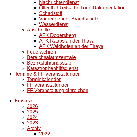
Nachrichtendienst
Öffentlichkeitsarbeit und Dokumentation
Schadstoff
Vorbeugender Brandschutz
Wasserdienst
Abschnitte
AFK Dobersberg
AFK Raabs an der Thaya
AFK Waidhofen an der Thaya
Feuerwehren
Bereichsalarmzentrale
Bezirksführungsstab
Katastrophenhilfsdienst
Termine & FF Veranstaltungen
Terminkalender
FF Veranstaltungen
FF Veranstaltung einreichen
Einsätze
2026
2025
2024
2023
Archiv
2022