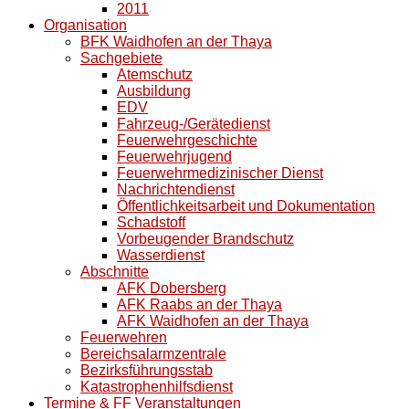
2011
Organisation
BFK Waidhofen an der Thaya
Sachgebiete
Atemschutz
Ausbildung
EDV
Fahrzeug-/Gerätedienst
Feuerwehrgeschichte
Feuerwehrjugend
Feuerwehrmedizinischer Dienst
Nachrichtendienst
Öffentlichkeitsarbeit und Dokumentation
Schadstoff
Vorbeugender Brandschutz
Wasserdienst
Abschnitte
AFK Dobersberg
AFK Raabs an der Thaya
AFK Waidhofen an der Thaya
Feuerwehren
Bereichsalarmzentrale
Bezirksführungsstab
Katastrophenhilfsdienst
Termine & FF Veranstaltungen