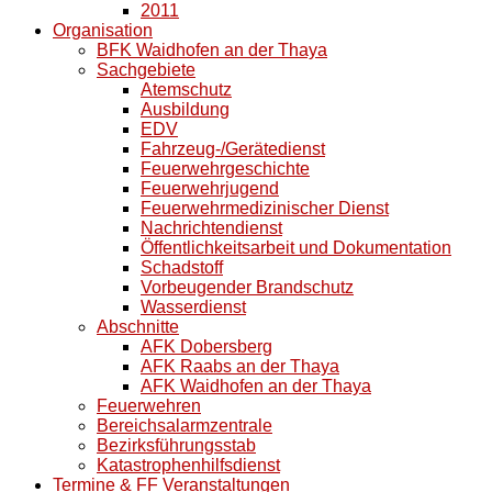
2011
Organisation
BFK Waidhofen an der Thaya
Sachgebiete
Atemschutz
Ausbildung
EDV
Fahrzeug-/Gerätedienst
Feuerwehrgeschichte
Feuerwehrjugend
Feuerwehrmedizinischer Dienst
Nachrichtendienst
Öffentlichkeitsarbeit und Dokumentation
Schadstoff
Vorbeugender Brandschutz
Wasserdienst
Abschnitte
AFK Dobersberg
AFK Raabs an der Thaya
AFK Waidhofen an der Thaya
Feuerwehren
Bereichsalarmzentrale
Bezirksführungsstab
Katastrophenhilfsdienst
Termine & FF Veranstaltungen