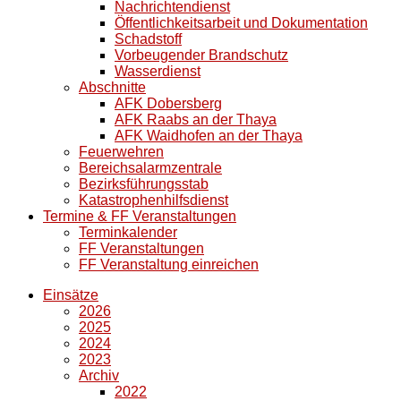
Nachrichtendienst
Öffentlichkeitsarbeit und Dokumentation
Schadstoff
Vorbeugender Brandschutz
Wasserdienst
Abschnitte
AFK Dobersberg
AFK Raabs an der Thaya
AFK Waidhofen an der Thaya
Feuerwehren
Bereichsalarmzentrale
Bezirksführungsstab
Katastrophenhilfsdienst
Termine & FF Veranstaltungen
Terminkalender
FF Veranstaltungen
FF Veranstaltung einreichen
Einsätze
2026
2025
2024
2023
Archiv
2022