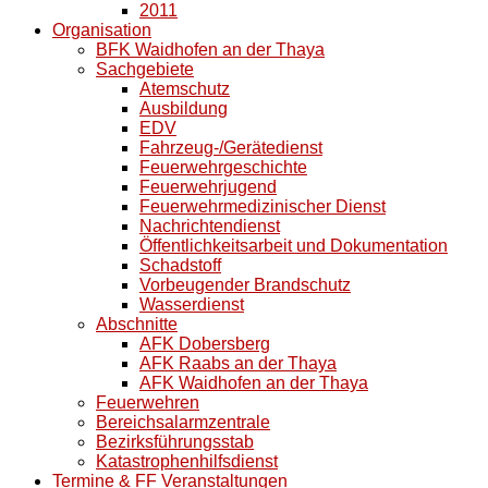
2011
Organisation
BFK Waidhofen an der Thaya
Sachgebiete
Atemschutz
Ausbildung
EDV
Fahrzeug-/Gerätedienst
Feuerwehrgeschichte
Feuerwehrjugend
Feuerwehrmedizinischer Dienst
Nachrichtendienst
Öffentlichkeitsarbeit und Dokumentation
Schadstoff
Vorbeugender Brandschutz
Wasserdienst
Abschnitte
AFK Dobersberg
AFK Raabs an der Thaya
AFK Waidhofen an der Thaya
Feuerwehren
Bereichsalarmzentrale
Bezirksführungsstab
Katastrophenhilfsdienst
Termine & FF Veranstaltungen