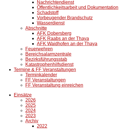
Nachrichtendienst
Öffentlichkeitsarbeit und Dokumentation
Schadstoff
Vorbeugender Brandschutz
Wasserdienst
Abschnitte
AFK Dobersberg
AFK Raabs an der Thaya
AFK Waidhofen an der Thaya
Feuerwehren
Bereichsalarmzentrale
Bezirksführungsstab
Katastrophenhilfsdienst
Termine & FF Veranstaltungen
Terminkalender
FF Veranstaltungen
FF Veranstaltung einreichen
Einsätze
2026
2025
2024
2023
Archiv
2022