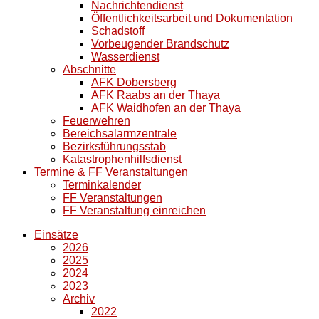
Nachrichtendienst
Öffentlichkeitsarbeit und Dokumentation
Schadstoff
Vorbeugender Brandschutz
Wasserdienst
Abschnitte
AFK Dobersberg
AFK Raabs an der Thaya
AFK Waidhofen an der Thaya
Feuerwehren
Bereichsalarmzentrale
Bezirksführungsstab
Katastrophenhilfsdienst
Termine & FF Veranstaltungen
Terminkalender
FF Veranstaltungen
FF Veranstaltung einreichen
Einsätze
2026
2025
2024
2023
Archiv
2022