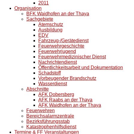
2011
Organisation
BFK Waidhofen an der Thaya
Sachgebiete
Atemschutz
Ausbildung
EDV
Fahrzeug-/Gerätedienst
Feuerwehrgeschichte
Feuerwehrjugend
Feuerwehrmedizinischer Dienst
Nachrichtendienst
Öffentlichkeitsarbeit und Dokumentation
Schadstoff
Vorbeugender Brandschutz
Wasserdienst
Abschnitte
AFK Dobersberg
AFK Raabs an der Thaya
AFK Waidhofen an der Thaya
Feuerwehren
Bereichsalarmzentrale
Bezirksführungsstab
Katastrophenhilfsdienst
Termine & FF Veranstaltungen