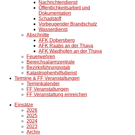
Nachrichtendienst
Öffentlichkeitsarbeit und
Dokumentation
Schadstoff
Vorbeugender Brandschutz
Wasserdienst
Abschnitte
AFK Dobersberg
AFK Raabs an der Thaya
AFK Waidhofen an der Thaya
Feuerwehren
Bereichsalarmzentrale
Bezirksführungsstab
Katastrophenhilfsdienst
Termine & FF Veranstaltungen
Terminkalender
FF Veranstaltungen
FF Veranstaltung einreichen
Einsätze
2026
2025
2024
2023
Archiv