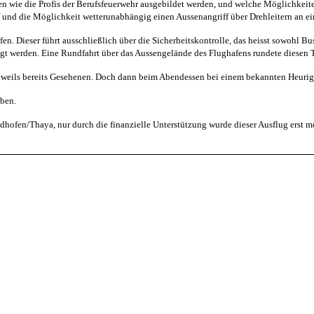
en wie die Profis der Berufsfeuerwehr ausgebildet werden, und welche Möglichkeit
f und die Möglichkeit wetterunabhängig einen Aussenangriff über Drehleitern an
fen. Dieser führt ausschließlich über die Sicherheitskontrolle, das heisst sowohl 
t werden. Eine Rundfahrt über das Aussengelände des Flughafens rundete diesen T
eweils bereits Gesehenen. Doch dann beim Abendessen bei einem bekannten Heurige
iben.
fen/Thaya, nur durch die finanzielle Unterstützung wurde dieser Ausflug erst mö