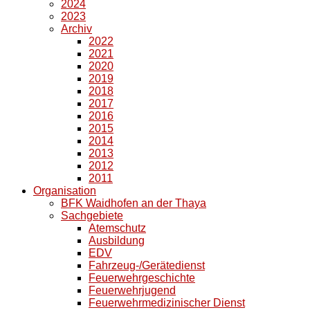
2024
2023
Archiv
2022
2021
2020
2019
2018
2017
2016
2015
2014
2013
2012
2011
Organisation
BFK Waidhofen an der Thaya
Sachgebiete
Atemschutz
Ausbildung
EDV
Fahrzeug-/Gerätedienst
Feuerwehrgeschichte
Feuerwehrjugend
Feuerwehrmedizinischer Dienst