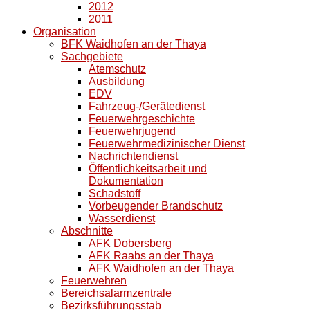
2012
2011
Organisation
BFK Waidhofen an der Thaya
Sachgebiete
Atemschutz
Ausbildung
EDV
Fahrzeug-/Gerätedienst
Feuerwehrgeschichte
Feuerwehrjugend
Feuerwehrmedizinischer Dienst
Nachrichtendienst
Öffentlichkeitsarbeit und
Dokumentation
Schadstoff
Vorbeugender Brandschutz
Wasserdienst
Abschnitte
AFK Dobersberg
AFK Raabs an der Thaya
AFK Waidhofen an der Thaya
Feuerwehren
Bereichsalarmzentrale
Bezirksführungsstab