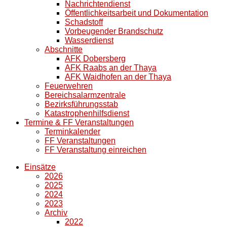
Nachrichtendienst
Öffentlichkeitsarbeit und Dokumentation
Schadstoff
Vorbeugender Brandschutz
Wasserdienst
Abschnitte
AFK Dobersberg
AFK Raabs an der Thaya
AFK Waidhofen an der Thaya
Feuerwehren
Bereichsalarmzentrale
Bezirksführungsstab
Katastrophenhilfsdienst
Termine & FF Veranstaltungen
Terminkalender
FF Veranstaltungen
FF Veranstaltung einreichen
Einsätze
2026
2025
2024
2023
Archiv
2022