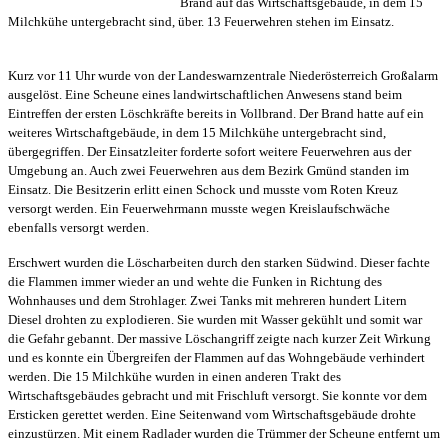
Brand auf das Wirtschaftsgebäude, in dem 15
Milchkühe untergebracht sind, über. 13 Feuerwehren stehen im Einsatz.
Kurz vor 11 Uhr wurde von der Landeswarnzentrale Niederösterreich Großalarm
ausgelöst. Eine Scheune eines landwirtschaftlichen Anwesens stand beim
Eintreffen der ersten Löschkräfte bereits in Vollbrand. Der Brand hatte auf ein
weiteres Wirtschaftgebäude, in dem 15 Milchkühe untergebracht sind,
übergegriffen. Der Einsatzleiter forderte sofort weitere Feuerwehren aus der
Umgebung an. Auch zwei Feuerwehren aus dem Bezirk Gmünd standen im
Einsatz. Die Besitzerin erlitt einen Schock und musste vom Roten Kreuz
versorgt werden. Ein Feuerwehrmann musste wegen Kreislaufschwäche
ebenfalls versorgt werden.
Erschwert wurden die Löscharbeiten durch den starken Südwind. Dieser fachte
die Flammen immer wieder an und wehte die Funken in Richtung des
Wohnhauses und dem Strohlager. Zwei Tanks mit mehreren hundert Litern
Diesel drohten zu explodieren. Sie wurden mit Wasser gekühlt und somit war
die Gefahr gebannt. Der massive Löschangriff zeigte nach kurzer Zeit Wirkung
und es konnte ein Übergreifen der Flammen auf das Wohngebäude verhindert
werden. Die 15 Milchkühe wurden in einen anderen Trakt des
Wirtschaftsgebäudes gebracht und mit Frischluft versorgt. Sie konnte vor dem
Ersticken gerettet werden. Eine Seitenwand vom Wirtschaftsgebäude drohte
einzustürzen. Mit einem Radlader wurden die Trümmer der Scheune entfernt um