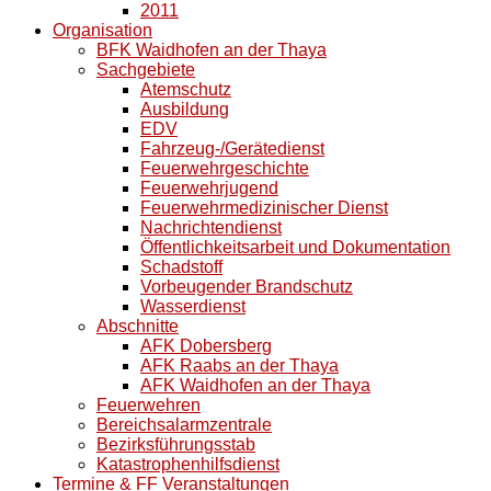
2011
Organisation
BFK Waidhofen an der Thaya
Sachgebiete
Atemschutz
Ausbildung
EDV
Fahrzeug-/Gerätedienst
Feuerwehrgeschichte
Feuerwehrjugend
Feuerwehrmedizinischer Dienst
Nachrichtendienst
Öffentlichkeitsarbeit und Dokumentation
Schadstoff
Vorbeugender Brandschutz
Wasserdienst
Abschnitte
AFK Dobersberg
AFK Raabs an der Thaya
AFK Waidhofen an der Thaya
Feuerwehren
Bereichsalarmzentrale
Bezirksführungsstab
Katastrophenhilfsdienst
Termine & FF Veranstaltungen