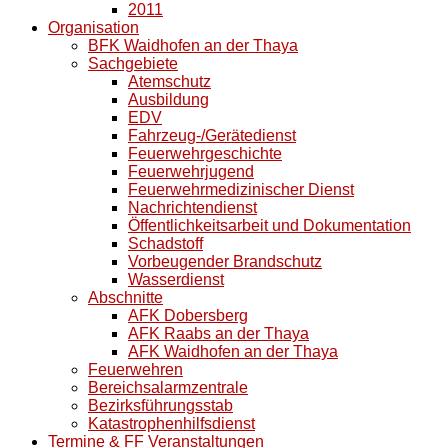
2011
Organisation
BFK Waidhofen an der Thaya
Sachgebiete
Atemschutz
Ausbildung
EDV
Fahrzeug-/Gerätedienst
Feuerwehrgeschichte
Feuerwehrjugend
Feuerwehrmedizinischer Dienst
Nachrichtendienst
Öffentlichkeitsarbeit und Dokumentation
Schadstoff
Vorbeugender Brandschutz
Wasserdienst
Abschnitte
AFK Dobersberg
AFK Raabs an der Thaya
AFK Waidhofen an der Thaya
Feuerwehren
Bereichsalarmzentrale
Bezirksführungsstab
Katastrophenhilfsdienst
Termine & FF Veranstaltungen