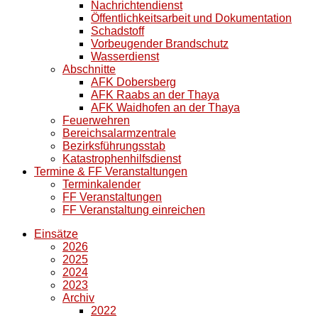
Nachrichtendienst
Öffentlichkeitsarbeit und Dokumentation
Schadstoff
Vorbeugender Brandschutz
Wasserdienst
Abschnitte
AFK Dobersberg
AFK Raabs an der Thaya
AFK Waidhofen an der Thaya
Feuerwehren
Bereichsalarmzentrale
Bezirksführungsstab
Katastrophenhilfsdienst
Termine & FF Veranstaltungen
Terminkalender
FF Veranstaltungen
FF Veranstaltung einreichen
Einsätze
2026
2025
2024
2023
Archiv
2022