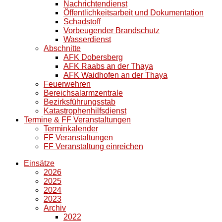
Nachrichtendienst
Öffentlichkeitsarbeit und Dokumentation
Schadstoff
Vorbeugender Brandschutz
Wasserdienst
Abschnitte
AFK Dobersberg
AFK Raabs an der Thaya
AFK Waidhofen an der Thaya
Feuerwehren
Bereichsalarmzentrale
Bezirksführungsstab
Katastrophenhilfsdienst
Termine & FF Veranstaltungen
Terminkalender
FF Veranstaltungen
FF Veranstaltung einreichen
Einsätze
2026
2025
2024
2023
Archiv
2022