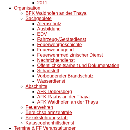
2011
Organisation
BFK Waidhofen an der Thaya
Sachgebiete
Atemschutz
Ausbildung
EDV
Fahrzeug-/Gerätedienst
Feuerwehrgeschichte
Feuerwehrjugend
Feuerwehrmedizinischer Dienst
Nachrichtendienst
Öffentlichkeitsarbeit und Dokumentation
Schadstoff
Vorbeugender Brandschutz
Wasserdienst
Abschnitte
AFK Dobersberg
AFK Raabs an der Thaya
AFK Waidhofen an der Thaya
Feuerwehren
Bereichsalarmzentrale
Bezirksführungsstab
Katastrophenhilfsdienst
Termine & FF Veranstaltungen