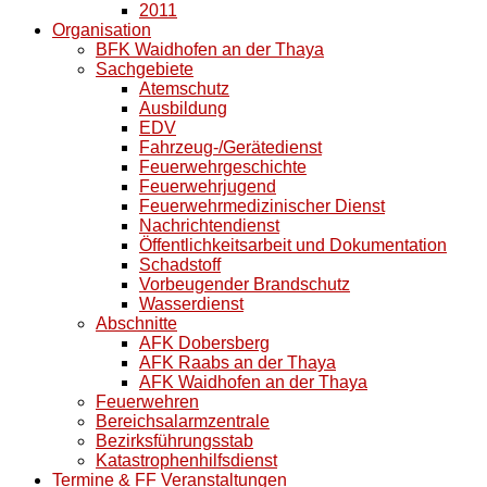
2011
Organisation
BFK Waidhofen an der Thaya
Sachgebiete
Atemschutz
Ausbildung
EDV
Fahrzeug-/Gerätedienst
Feuerwehrgeschichte
Feuerwehrjugend
Feuerwehrmedizinischer Dienst
Nachrichtendienst
Öffentlichkeitsarbeit und Dokumentation
Schadstoff
Vorbeugender Brandschutz
Wasserdienst
Abschnitte
AFK Dobersberg
AFK Raabs an der Thaya
AFK Waidhofen an der Thaya
Feuerwehren
Bereichsalarmzentrale
Bezirksführungsstab
Katastrophenhilfsdienst
Termine & FF Veranstaltungen