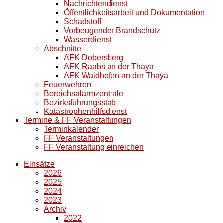
Nachrichtendienst
Öffentlichkeitsarbeit und Dokumentation
Schadstoff
Vorbeugender Brandschutz
Wasserdienst
Abschnitte
AFK Dobersberg
AFK Raabs an der Thaya
AFK Waidhofen an der Thaya
Feuerwehren
Bereichsalarmzentrale
Bezirksführungsstab
Katastrophenhilfsdienst
Termine & FF Veranstaltungen
Terminkalender
FF Veranstaltungen
FF Veranstaltung einreichen
Einsätze
2026
2025
2024
2023
Archiv
2022