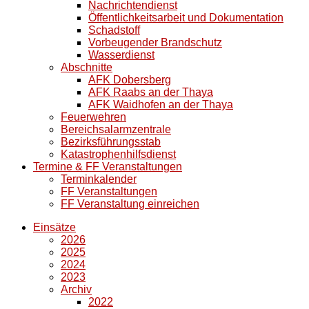
Nachrichtendienst
Öffentlichkeitsarbeit und Dokumentation
Schadstoff
Vorbeugender Brandschutz
Wasserdienst
Abschnitte
AFK Dobersberg
AFK Raabs an der Thaya
AFK Waidhofen an der Thaya
Feuerwehren
Bereichsalarmzentrale
Bezirksführungsstab
Katastrophenhilfsdienst
Termine & FF Veranstaltungen
Terminkalender
FF Veranstaltungen
FF Veranstaltung einreichen
Einsätze
2026
2025
2024
2023
Archiv
2022