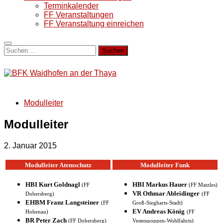
Terminkalender
FF Veranstaltungen
FF Veranstaltung einreichen
Suchen
nach:
Modulleiter
Modulleiter
2. Januar 2015
Modulleiter Atemschutz
Modulleiter Funk
HBI Kurt Goldnagl
HBI Markus Hauer
(FF
(FF Matzles)
VR Othmar Ableidinger
Dobersberg)
(FF
EHBM Franz Langsteiner
(FF
Groß-Siegharts-Stadt)
EV Andreas König
Hohenau)
(FF
BR Peter Zach
(FF Dobersberg)
Vestenpoppen-Wohlfahrts)