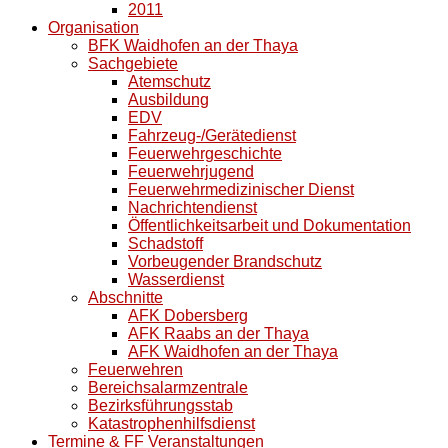
2011
Organisation
BFK Waidhofen an der Thaya
Sachgebiete
Atemschutz
Ausbildung
EDV
Fahrzeug-/Gerätedienst
Feuerwehrgeschichte
Feuerwehrjugend
Feuerwehrmedizinischer Dienst
Nachrichtendienst
Öffentlichkeitsarbeit und Dokumentation
Schadstoff
Vorbeugender Brandschutz
Wasserdienst
Abschnitte
AFK Dobersberg
AFK Raabs an der Thaya
AFK Waidhofen an der Thaya
Feuerwehren
Bereichsalarmzentrale
Bezirksführungsstab
Katastrophenhilfsdienst
Termine & FF Veranstaltungen