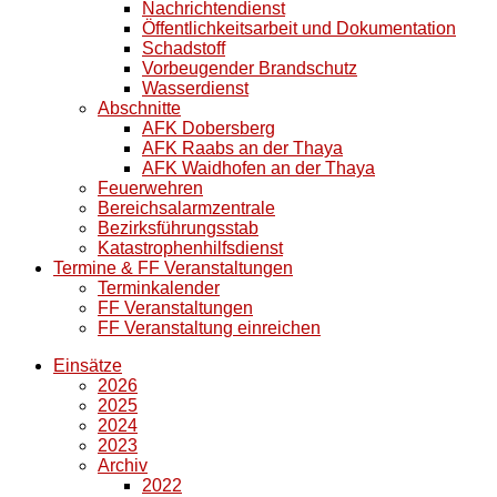
Nachrichtendienst
Öffentlichkeitsarbeit und Dokumentation
Schadstoff
Vorbeugender Brandschutz
Wasserdienst
Abschnitte
AFK Dobersberg
AFK Raabs an der Thaya
AFK Waidhofen an der Thaya
Feuerwehren
Bereichsalarmzentrale
Bezirksführungsstab
Katastrophenhilfsdienst
Termine & FF Veranstaltungen
Terminkalender
FF Veranstaltungen
FF Veranstaltung einreichen
Einsätze
2026
2025
2024
2023
Archiv
2022