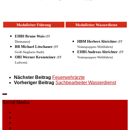
Modulleiter Führung
Modulleiter Wasserdienst
EHBI Bruno Wais
(FF
HBM Herbert Altrichter
Dietmanns)
(FF
BR Michael Litschauer
(FF
Vestenpoppen-Wohlfahrts)
EHBI Andreas Altrichter
Groß-Siegharts-Stadt)
(FF
OBI Werner Kronsteiner
(FF
Vestenpoppen-Wohlfahrts)
Ludweis)
Nächster Beitrag
Feuerwehrärzte
Vorheriger Beitrag
Sachbearbeiter Wasserdienst
Social Media