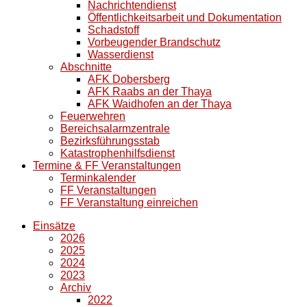
Nachrichtendienst
Öffentlichkeitsarbeit und Dokumentation
Schadstoff
Vorbeugender Brandschutz
Wasserdienst
Abschnitte
AFK Dobersberg
AFK Raabs an der Thaya
AFK Waidhofen an der Thaya
Feuerwehren
Bereichsalarmzentrale
Bezirksführungsstab
Katastrophenhilfsdienst
Termine & FF Veranstaltungen
Terminkalender
FF Veranstaltungen
FF Veranstaltung einreichen
Einsätze
2026
2025
2024
2023
Archiv
2022