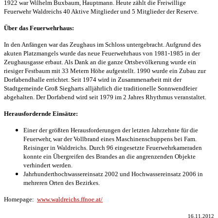
1922 war Wilhelm Buxbaum, Hauptmann. Heute zählt die Freiwillige
Feuerwehr Waldreichs 40 Aktive Mitglieder und 5 Mitglieder der Reserve.
Über das Feuerwehrhaus:
In den Anfängen war das Zeughaus im Schloss untergebracht. Aufgrund des
akuten Platzmangels wurde das neue Feuerwehrhaus von 1981-1985 in der
Zeughausgasse erbaut. Als Dank an die ganze Ortsbevölkerung wurde ein
riesiger Festbaum mit 33 Metern Höhe aufgestellt. 1990 wurde ein Zubau zur
Dorfabendhalle errichtet. Seit 1974 wird in Zusammenarbeit mit der
Stadtgemeinde Groß Siegharts alljährlich die traditionelle Sonnwendfeier
abgehalten. Der Dorfabend wird seit 1979 im 2 Jahres Rhythmus veranstaltet.
Herausfordernde Einsätze:
Einer der größten Herausforderungen der letzten Jahrzehnte für die
Feuerwehr, war der Vollbrand eines Maschinenschuppens bei Fam.
Reisinger in Waldreichs. Durch 96 eingesetzte Feuerwehrkameraden
konnte ein Übergreifen des Brandes an die angrenzenden Objekte
verhindert werden.
Jahrhunderthochwassereinsatz 2002 und Hochwassereinsatz 2006 in
mehreren Orten des Bezirkes.
Homepage:
www.waldreichs.ffnoe.at/
16.11.2012