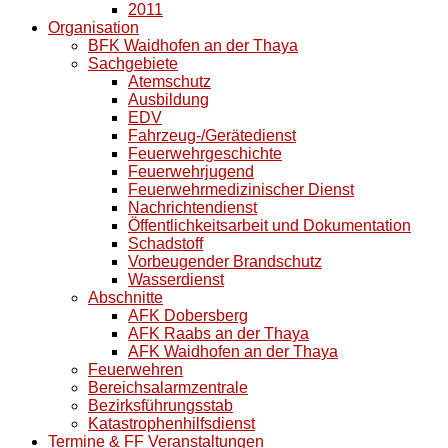
2011
Organisation
BFK Waidhofen an der Thaya
Sachgebiete
Atemschutz
Ausbildung
EDV
Fahrzeug-/Gerätedienst
Feuerwehrgeschichte
Feuerwehrjugend
Feuerwehrmedizinischer Dienst
Nachrichtendienst
Öffentlichkeitsarbeit und Dokumentation
Schadstoff
Vorbeugender Brandschutz
Wasserdienst
Abschnitte
AFK Dobersberg
AFK Raabs an der Thaya
AFK Waidhofen an der Thaya
Feuerwehren
Bereichsalarmzentrale
Bezirksführungsstab
Katastrophenhilfsdienst
Termine & FF Veranstaltungen