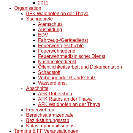
2011
Organisation
BFK Waidhofen an der Thaya
Sachgebiete
Atemschutz
Ausbildung
EDV
Fahrzeug-/Gerätedienst
Feuerwehrgeschichte
Feuerwehrjugend
Feuerwehrmedizinischer Dienst
Nachrichtendienst
Öffentlichkeitsarbeit und Dokumentation
Schadstoff
Vorbeugender Brandschutz
Wasserdienst
Abschnitte
AFK Dobersberg
AFK Raabs an der Thaya
AFK Waidhofen an der Thaya
Feuerwehren
Bereichsalarmzentrale
Bezirksführungsstab
Katastrophenhilfsdienst
Termine & FF Veranstaltungen