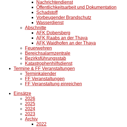
Nachrichtendienst
Öffentlichkeitsarbeit und Dokumentation
Schadstoff
Vorbeugender Brandschutz
Wasserdienst
Abschnitte
AFK Dobersberg
AFK Raabs an der Thaya
AFK Waidhofen an der Thaya
Feuerwehren
Bereichsalarmzentrale
Bezirksführungsstab
Katastrophenhilfsdienst
Termine & FF Veranstaltungen
Terminkalender
FF Veranstaltungen
FF Veranstaltung einreichen
Einsätze
2026
2025
2024
2023
Archiv
2022