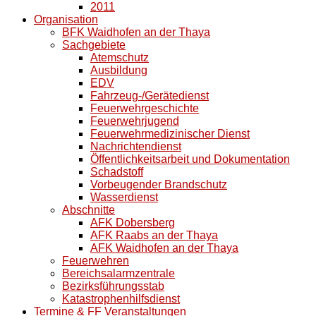
2011
Organisation
BFK Waidhofen an der Thaya
Sachgebiete
Atemschutz
Ausbildung
EDV
Fahrzeug-/Gerätedienst
Feuerwehrgeschichte
Feuerwehrjugend
Feuerwehrmedizinischer Dienst
Nachrichtendienst
Öffentlichkeitsarbeit und Dokumentation
Schadstoff
Vorbeugender Brandschutz
Wasserdienst
Abschnitte
AFK Dobersberg
AFK Raabs an der Thaya
AFK Waidhofen an der Thaya
Feuerwehren
Bereichsalarmzentrale
Bezirksführungsstab
Katastrophenhilfsdienst
Termine & FF Veranstaltungen