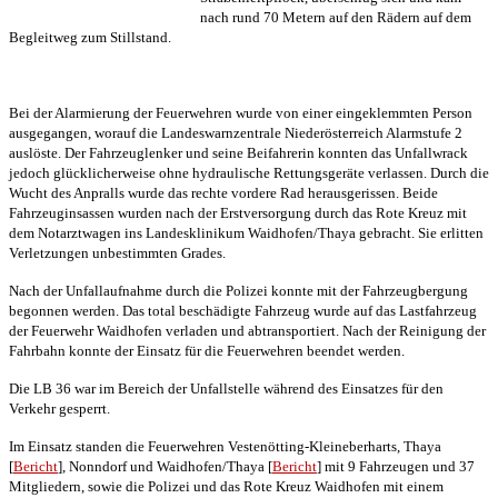
nach rund 70 Metern auf den Rädern auf dem
Begleitweg zum Stillstand.
Bei der Alarmierung der Feuerwehren wurde von einer eingeklemmten Person
ausgegangen, worauf die Landeswarnzentrale Niederösterreich Alarmstufe 2
auslöste. Der Fahrzeuglenker und seine Beifahrerin konnten
das Unfallwrack
jedoch glücklicherweise ohne hydraulische Rettungsgeräte verlassen. Durch die
Wucht des Anpralls wurde das rechte vordere Rad herausgerissen. Beide
Fahrzeuginsassen wurden nach der Erstversorgung durch das Rote Kreuz mit
dem Notarztwagen ins Landesklinikum Waidhofen/Thaya gebracht. Sie erlitten
Verletzungen unbestimmten Grades.
Nach der Unfallaufnahme durch die Polizei konnte mit der Fahrzeugbergung
begonnen werden. Das total beschädigte Fahrzeug wurde auf das Lastfahrzeug
der Feuerwehr Waidhofen verladen und abtransportiert. Nach der Reinigung der
Fahrbahn konnte der Einsatz für die Feuerwehren beendet werden.
Die LB 36 war im Bereich der Unfallstelle während des Einsatzes für den
Verkehr gesperrt.
Im Einsatz standen die Feuerwehren Vestenötting-Kleineberharts, Thaya
[
Bericht
], Nonndorf und Waidhofen/Thaya [
Bericht
] mit 9 Fahrzeugen und 37
Mitgliedern, sowie die Polizei und das Rote Kreuz Waidhofen mit einem