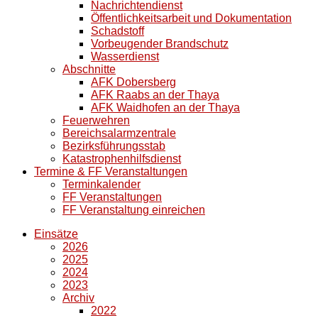
Nachrichtendienst
Öffentlichkeitsarbeit und Dokumentation
Schadstoff
Vorbeugender Brandschutz
Wasserdienst
Abschnitte
AFK Dobersberg
AFK Raabs an der Thaya
AFK Waidhofen an der Thaya
Feuerwehren
Bereichsalarmzentrale
Bezirksführungsstab
Katastrophenhilfsdienst
Termine & FF Veranstaltungen
Terminkalender
FF Veranstaltungen
FF Veranstaltung einreichen
Einsätze
2026
2025
2024
2023
Archiv
2022