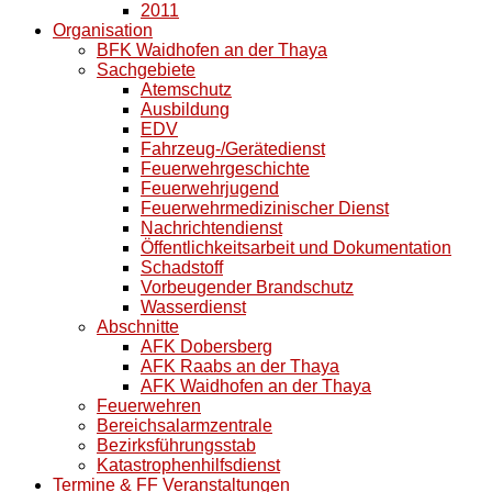
2011
Organisation
BFK Waidhofen an der Thaya
Sachgebiete
Atemschutz
Ausbildung
EDV
Fahrzeug-/Gerätedienst
Feuerwehrgeschichte
Feuerwehrjugend
Feuerwehrmedizinischer Dienst
Nachrichtendienst
Öffentlichkeitsarbeit und Dokumentation
Schadstoff
Vorbeugender Brandschutz
Wasserdienst
Abschnitte
AFK Dobersberg
AFK Raabs an der Thaya
AFK Waidhofen an der Thaya
Feuerwehren
Bereichsalarmzentrale
Bezirksführungsstab
Katastrophenhilfsdienst
Termine & FF Veranstaltungen