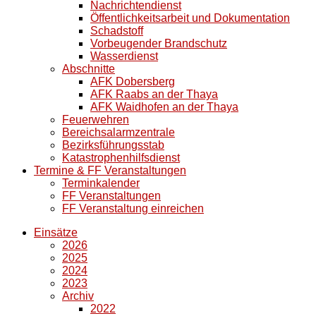
Nachrichtendienst
Öffentlichkeitsarbeit und Dokumentation
Schadstoff
Vorbeugender Brandschutz
Wasserdienst
Abschnitte
AFK Dobersberg
AFK Raabs an der Thaya
AFK Waidhofen an der Thaya
Feuerwehren
Bereichsalarmzentrale
Bezirksführungsstab
Katastrophenhilfsdienst
Termine & FF Veranstaltungen
Terminkalender
FF Veranstaltungen
FF Veranstaltung einreichen
Einsätze
2026
2025
2024
2023
Archiv
2022