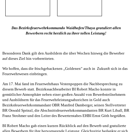
Das Bezirksfeuerwehrkommando Waidhofen/Thaya gratuliert allen
Bewerbern recht herzlich zu ihrer tollen Leistung!
Besonderen Dank gilt den Ausbildern die über Wochen hinweg die Bewerber
auf dieses Ziel hin vorbereiteten.
Wir hoffen, dass die frischgebackenen „Goldenen“ auch in Zukunft sich in das
Feuerwehrwesen einbringen.
Am 17. Mai fand im Feuerwehrhaus Vestenpoppen die Nachbesprechung zu
diesem Bewerb statt. Bezirkssachbearbeiter BI Robert Macho konnte in
gemütlicher Atmosphäre neben einer großen Anzahl von Bewerbsteilnehmern
und Ausbildnern für das Feuerwehrleistungsabzeichen in Gold auch
Bezirksfeuerwehrkommandant OBR Manfred Damberger, seinen Stellvertreter
BR Oswald Sprinzl, die Abschnittsfeuerwehrkommandanten BR Kurt Liball, BR
Franz Strohmer und den Leiter des Bewerterstabes EHBI Ernst Göth begrüßen.
BI Robert Macho gab einen kurzen Rückblick auf den Bewerb und gratulierte
allen Bewerbern für ihre hervorragende Leistung. Gleichzeitig bedankte er sich