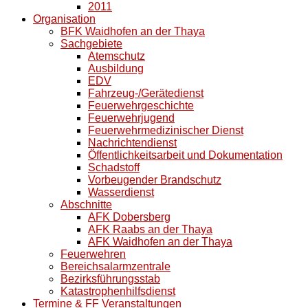
2011
Organisation
BFK Waidhofen an der Thaya
Sachgebiete
Atemschutz
Ausbildung
EDV
Fahrzeug-/Gerätedienst
Feuerwehrgeschichte
Feuerwehrjugend
Feuerwehrmedizinischer Dienst
Nachrichtendienst
Öffentlichkeitsarbeit und Dokumentation
Schadstoff
Vorbeugender Brandschutz
Wasserdienst
Abschnitte
AFK Dobersberg
AFK Raabs an der Thaya
AFK Waidhofen an der Thaya
Feuerwehren
Bereichsalarmzentrale
Bezirksführungsstab
Katastrophenhilfsdienst
Termine & FF Veranstaltungen