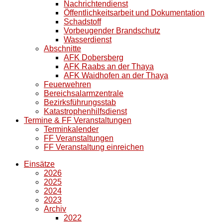
Nachrichtendienst
Öffentlichkeitsarbeit und Dokumentation
Schadstoff
Vorbeugender Brandschutz
Wasserdienst
Abschnitte
AFK Dobersberg
AFK Raabs an der Thaya
AFK Waidhofen an der Thaya
Feuerwehren
Bereichsalarmzentrale
Bezirksführungsstab
Katastrophenhilfsdienst
Termine & FF Veranstaltungen
Terminkalender
FF Veranstaltungen
FF Veranstaltung einreichen
Einsätze
2026
2025
2024
2023
Archiv
2022