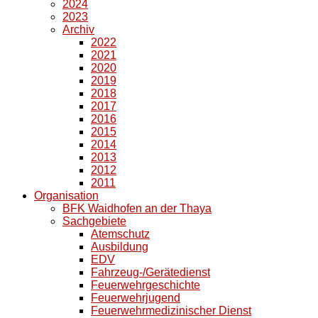
2024
2023
Archiv
2022
2021
2020
2019
2018
2017
2016
2015
2014
2013
2012
2011
Organisation
BFK Waidhofen an der Thaya
Sachgebiete
Atemschutz
Ausbildung
EDV
Fahrzeug-/Gerätedienst
Feuerwehrgeschichte
Feuerwehrjugend
Feuerwehrmedizinischer Dienst