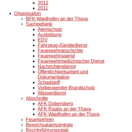
2012
2011
Organisation
BFK Waidhofen an der Thaya
Sachgebiete
Atemschutz
Ausbildung
EDV
Fahrzeug-/Gerätedienst
Feuerwehrgeschichte
Feuerwehrjugend
Feuerwehrmedizinischer Dienst
Nachrichtendienst
Öffentlichkeitsarbeit und
Dokumentation
Schadstoff
Vorbeugender Brandschutz
Wasserdienst
Abschnitte
AFK Dobersberg
AFK Raabs an der Thaya
AFK Waidhofen an der Thaya
Feuerwehren
Bereichsalarmzentrale
Bezirksführungsstab