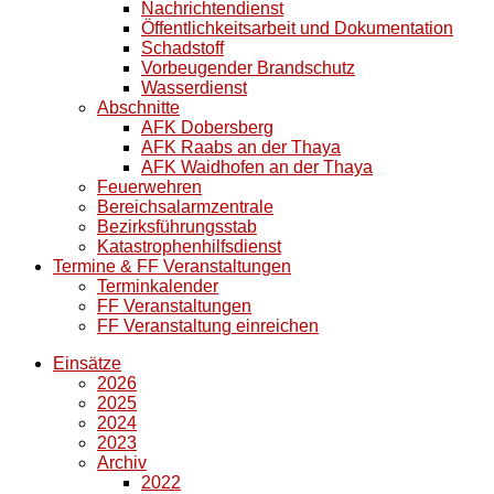
Nachrichtendienst
Öffentlichkeitsarbeit und Dokumentation
Schadstoff
Vorbeugender Brandschutz
Wasserdienst
Abschnitte
AFK Dobersberg
AFK Raabs an der Thaya
AFK Waidhofen an der Thaya
Feuerwehren
Bereichsalarmzentrale
Bezirksführungsstab
Katastrophenhilfsdienst
Termine & FF Veranstaltungen
Terminkalender
FF Veranstaltungen
FF Veranstaltung einreichen
Einsätze
2026
2025
2024
2023
Archiv
2022