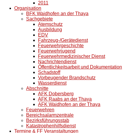
2011
Organisation
BFK Waidhofen an der Thaya
Sachgebiete
Atemschutz
Ausbildung
EDV
Fahrzeug-/Gerätedienst
Feuerwehrgeschichte
Feuerwehrjugend
Feuerwehrmedizinischer Dienst
Nachrichtendienst
Öffentlichkeitsarbeit und Dokumentation
Schadstoff
Vorbeugender Brandschutz
Wasserdienst
Abschnitte
AFK Dobersberg
AFK Raabs an der Thaya
AFK Waidhofen an der Thaya
Feuerwehren
Bereichsalarmzentrale
Bezirksführungsstab
Katastrophenhilfsdienst
Termine & FF Veranstaltungen